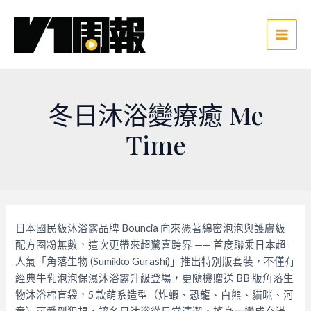
跳
至
主
Main
要
Men
內
容
冬日沐浴變療癒 Me
Time
日本國民級沐浴露品牌 Bouncia 向來憑著綿密泡泡與護膚級
配方圈粉無數，這次更帶來超驚喜跨界 —— 首度聯乘日本超
人氣「角落生物 (Sumikko Gurashi)」推出特別版套裝，不僅有
經典牛乳泡泡保濕沐浴露升級登場，更隨機贈送 BB 版角落生
物沐浴棉盲袋，5 款萌系造型（炸蝦、恐龍、白熊、貓咪、河