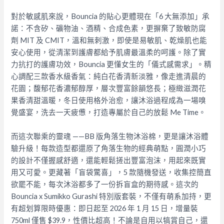
對於敏感肌來說，Bouncia 的貼心更體現在「6 大無添加」承
諾：不含矽、礦物油、酒精、合成色素，更摒棄了致敏防腐
劑 MIT 及 CMIT，溫和無刺激，即使是易敏肌、乾燥肌也能
安心使用，從清潔到護膚都給予肌膚最溫柔的呵護。
除了實
力抗打的護膚功效，Bouncia 更懂女生的「儀式感需求」。精
心調配三款香水級香氣：純白花香清新淡雅，像走進清晨的
花園；馥郁花香濃郁醇厚，層次豐富餘韻悠長；極緻滋潤花
果香清甜溫暖，冬日使用格外治愈，讓沐浴過程成為一場嗅
覺盛宴，洗去一天疲憊，打造專屬於自己的放鬆 Me Time。
而這次聯乘的靈魂 ——BB 版角落生物沐浴棉，更是讓沐浴體
驗升級！每款造型都還原了角落生物的經典萌點，圓潤小巧
的設計不僅握感舒適，還能輕鬆搓出豐富泡沫，用起來既實
用又可愛。更藏著「盲袋驚喜」，5 款隨機發送，收集控簡直
欲罷不能，每次沐浴都多了一份拆盲盒的期待感。
這次的
Bouncia x Sumikko Gurashi 特別版套裝，不僅有萌系加持，更
有超划算限時優惠：即日起至 2026 年 1 月 15 日，增量裝
750ml 僅售 $39.9，性價比超高！不論是自用以犒賞自己，還