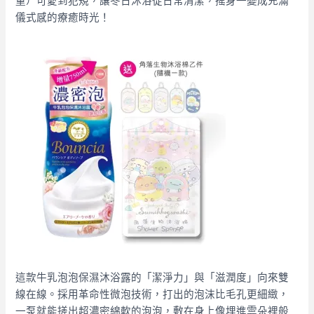
童）可愛到犯規，讓冬日沐浴從日常清潔，搖身一變成充滿
儀式感的療癒時光！
這款牛乳泡泡保濕沐浴露的「潔淨力」與「滋潤度」向來雙
線在線。採用革命性微泡技術，打出的泡沫比毛孔更細緻，
一泵就能搓出超濃密綿軟的泡泡，敷在身上像埋進雲朵裡般