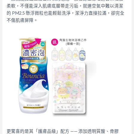
柔軟，不僅能深入肌膚底層帶走污垢，就連空氣中難以清潔
的 PM2.5 懸浮微粒也能輕鬆洗淨，潔淨力直接拉滿，卻完全
不傷肌膚屏障。
更驚喜的是其「護膚品級」配方 —— 添加透明質酸、骨膠