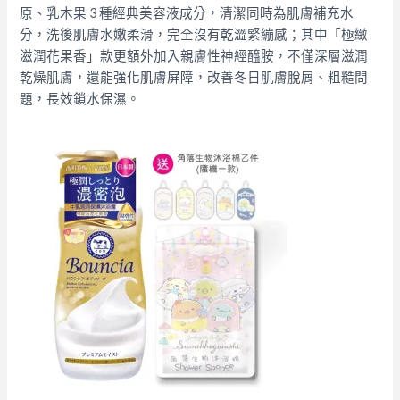
原、乳木果 3 種經典美容液成分，清潔同時為肌膚補充水
分，洗後肌膚水嫩柔滑，完全沒有乾澀緊繃感；其中「極緻
滋潤花果香」款更額外加入親膚性神經醯胺，不僅深層滋潤
乾燥肌膚，還能強化肌膚屏障，改善冬日肌膚脫屑、粗糙問
題，長效鎖水保濕。