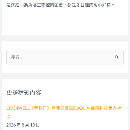
是送給同為角落生物控的閨蜜，都是冬日裡的暖心好禮。
搜
尋
關
鍵
字
更多精彩內容
:
LIVE4WELL《紫數日》登陸銅鑼灣SOGO AI醫療科技走入社
區
2026 年 8 月 10 日