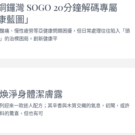
鑼灣 SOGO 20分鐘解碼專屬
康藍圖」
酸痛、慢性疲勞等亞健康問題困擾，但日常處理往往陷入「頭
」的治標困局。創新健康平
 煥淨身體潔膚露
潔膚系列迎來一款迷人配方；其辛香與木質交織的氣息，初聞，或許
料的驚喜，但也有可