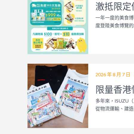
激抵限定
一年一度的美食博
度登陸美食博覽的台
2026 年 8 月 7 日
限量香港情
多年來，ISUZ
從物流運輸、建造