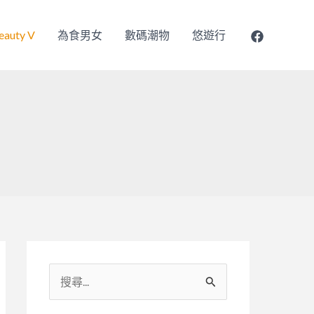
eauty V
為食男女
數碼潮物
悠遊行
搜
尋