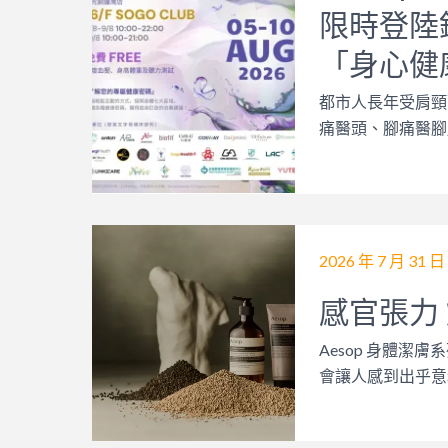
限時登陸銅
「身心健
都市人長年受肩頸
痛醫頭、腳痛醫腳
2026 年 7 月 31 日
感官張力
Aesop 身體
會讓人感到出乎意