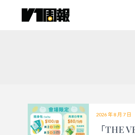
跳
至
主
要
內
容
2026 年 8 月 7 日
「THE 