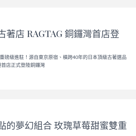
著店 RAGTAG 銅鑼灣首店登
重磅級進駐！源自東京原宿、橫跨40年的日本頂級古著選品
香港首店正式登陸銅鑼灣
點的夢幻組合 玫瑰草莓甜蜜雙重