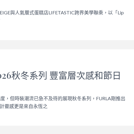
IGE與人氣層式蛋糕店LIFETASTIC跨界美學聯乘，以「Lip
點
 2026秋冬系列 豐富層次感和節日
幾度，但時裝潮流已急不及待的展現秋冬系列，FURLA剛推出
計靈感更是來自永恆之