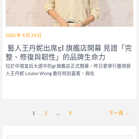
2026 年 4 月 24 日
藝人王丹妮出席gl 旗艦店開幕 見證「完
整、修復與韌性」的品牌生命力
位於中環皇后大道中的gl 旗艦店正式開幕，昨日更舉行邀得藝
人王丹妮 Louise Wong 擔任特別嘉賓，與佐
文
1
2
...
9
下一頁
→
章
分
頁