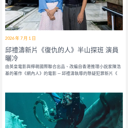
2026 年 7 月 1 日
邱禮濤新片《復仇的人》半山探班 演員
曬冷
由英皇電影與檸萌國際聯合出品、改編自香港推理小說家陳浩
基的著作《網內人》的電影 — 邱禮濤執導的懸疑犯罪新片《