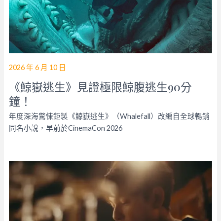
2026 年 6 月 10 日
《鯨嶽逃生》見證極限鯨腹逃生90分
鐘！
年度深海驚悚鉅製《鯨嶽逃生》（Whalefall）改編自全球暢銷
同名小說，早前於CinemaCon 2026