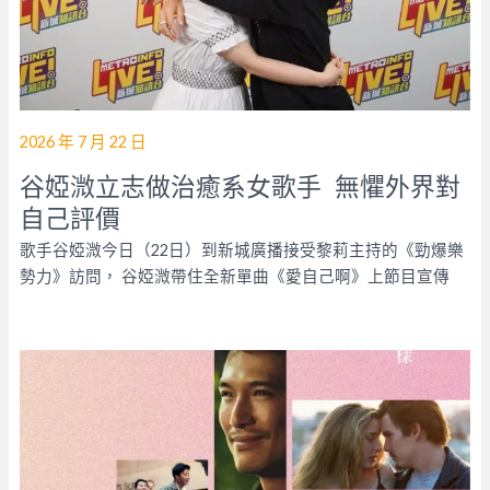
2026 年 7 月 22 日
谷婭溦立志做治癒系女歌手 無懼外界對
自己評價
歌手谷婭溦今日（22日）到新城廣播接受黎莉主持的《勁爆樂
勢力》訪問， 谷婭溦帶住全新單曲《愛自己啊》上節目宣傳