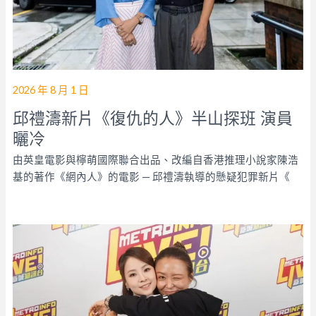
2026 年 8 月 1 日
邱禮濤新片《復仇的人》半山探班 演員
曬冷
由英皇電影與檸萌國際聯合出品、改編自香港推理小說家陳浩
基的著作《網內人》的電影 — 邱禮濤執導的懸疑犯罪新片《