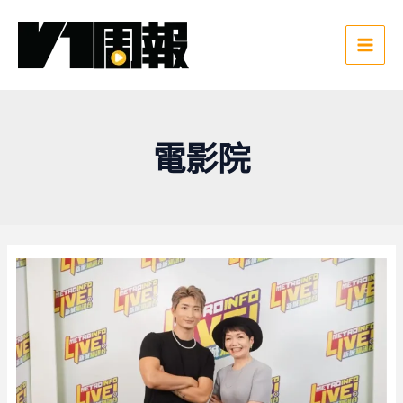
跳
至
主
Main
要
Men
內
容
電影院