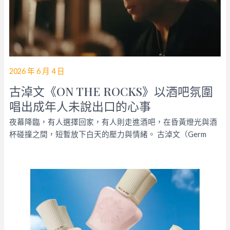
2026 年 6 月 4 日
古淖文《ON THE ROCKS》以酒吧氛圍
唱出成年人未說出口的心事
夜幕降臨，有人選擇回家，有人則走進酒吧，在昏黃燈光與酒
杯碰撞之間，短暫放下白天的壓力與情緒。 古淖文（Germ