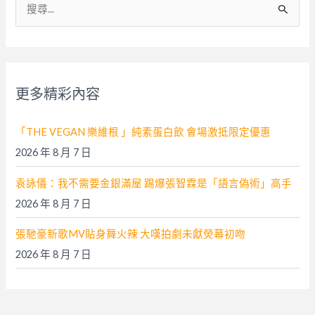
搜
尋
關
鍵
字
更多精彩內容
:
「THE VEGAN 樂維根 」純素蛋白飲 會場激抵限定優惠
2026 年 8 月 7 日
袁詠儀：我不需要金銀滿屋 踢爆張智霖是「語言偽術」高手
2026 年 8 月 7 日
張馳豪新歌MV貼身舞火辣 大嘆拍劇未獻熒幕初吻
2026 年 8 月 7 日