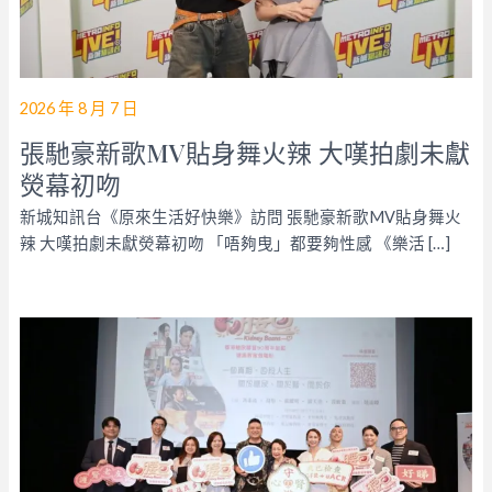
2026 年 8 月 7 日
張馳豪新歌MV貼身舞火辣 大嘆拍劇未獻
熒幕初吻
新城知訊台《原來生活好快樂》訪問 張馳豪新歌MV貼身舞火
辣 大嘆拍劇未獻熒幕初吻 「唔夠曳」都要夠性感 《樂活 […]