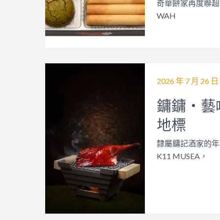
奇華餅家再度聯超人氣 I
WAH
2026 年 7 月 26 日
鏞鏞‧藝
地標
隸屬鏞記酒家的年輕粵
K11 MUSEA，