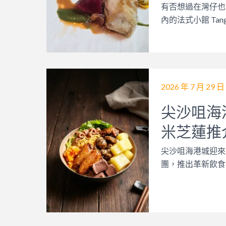
有否想過在灣仔也
內的法式小館 Tangr
2026 年 7 月 29 日
尖沙咀海
米芝蓮推
尖沙咀海港城迎來重
團，推出革新飲食空