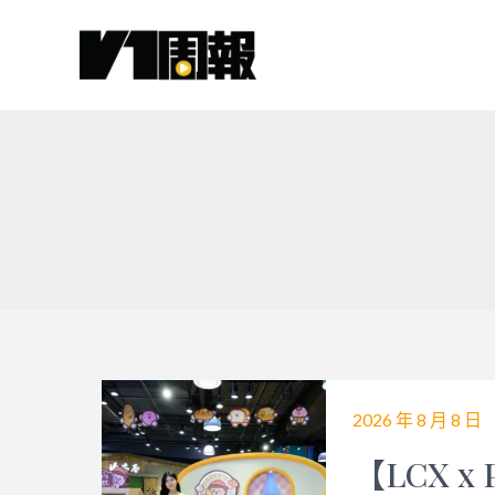
跳
至
主
要
內
容
2026 年 8 月 8 日
【LCX x