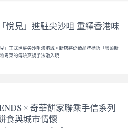
「悅見」進駐尖沙咀 重繹香港味
見」正式進駐尖沙咀海港城。新店將延續品牌標語「粵菜新
將粵菜的傳統烹調手法融入現
RIENDS × 奇華餅家聯乘手信系列
餅食與城市情懷