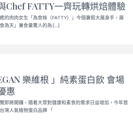
Chef FATTY一齊玩轉烘焙體驗
癒的肉肉女生「為食妹（FATTY）」今個暑假大展身手，展
為天」兼食量驚人的為 […]
VEGAN 樂維根 」純素蛋白飲 會場
優惠
覽即將開鑼，隨着大眾對健康和素食的需求日益增加，今年首
台灣人氣植物蛋白品牌 「