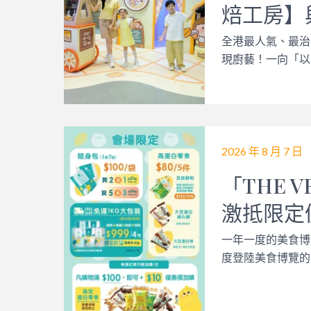
焙工房】與
全港最人氣、最治
現廚藝！一向「以食
2026 年 8 月 7 日
「THE 
激抵限定
一年一度的美食博
度登陸美食博覽的