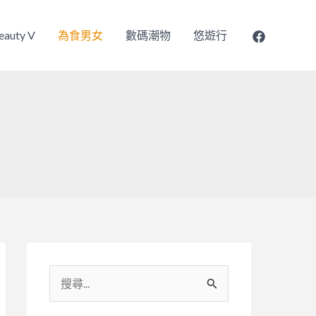
eauty V
為食男女
數碼潮物
悠遊行
搜
尋