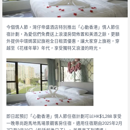
今個情人節，灣仔帝盛酒店特別推出「心動香港」情人節住
宿計劃，為愛侶們免費送上浪漫房間佈置和美酒之餘，更額
外提供中環嫣裳記旗袍全日租賃優惠，讓大家穿上旗袍，穿
越至《花樣年華》年代，享受獨特又浪漫的時光。
即日起預訂「心動香港」情人節住宿計劃可以HK$1,288 享受
一晚尊尚跑馬地馬場景觀客房住宿，適用住宿期由2025年2月