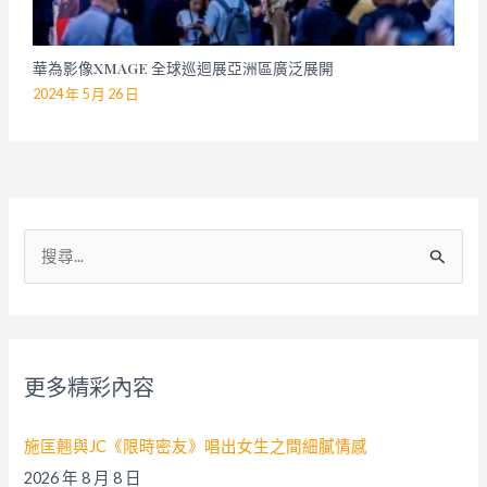
華為影像XMAGE 全球巡迴展亞洲區廣泛展開
2024 年 5 月 26 日
搜
尋
關
鍵
字
更多精彩內容
:
施匡翹與JC《限時密友》唱出女生之間細膩情感
2026 年 8 月 8 日