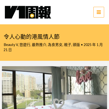
跳
至
主
Main
要
Men
內
容
令人心動的港風情人節
Beauty V
,
悠遊行
,
最熱推介
,
為食男女
,
親子
,
頭版
•
2025 年 1 月
21 日