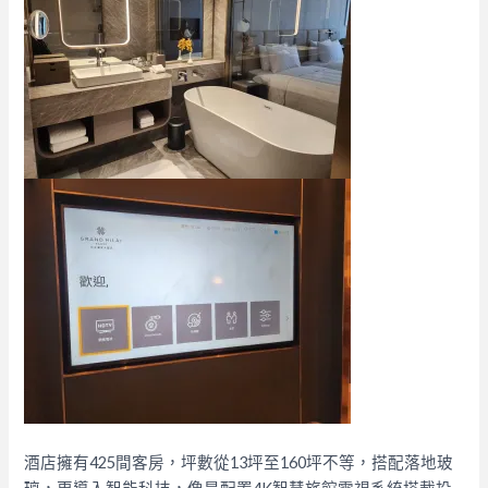
酒店擁有425間客房，坪數從13坪至160坪不等，搭配落地玻