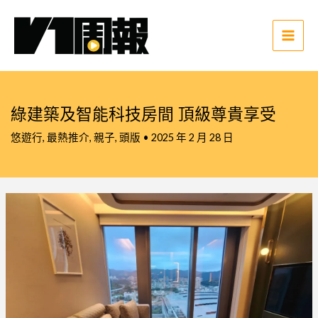
跳
至
主
Main
要
Men
內
容
綠建築及智能科技房間 頂級尊貴享受
悠遊行
,
最熱推介
,
親子
,
頭版
•
2025 年 2 月 28 日