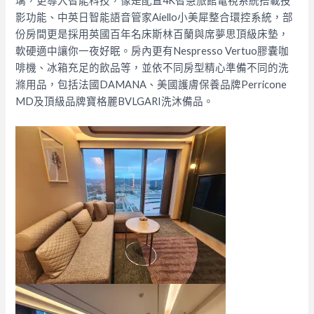
璃，更導入智能科技，像是配置4K智慧旅館電視系統搭載投
影功能、中英日智能語音管家Aiello小美犀整合環控系統，部
份房間更是採用英國百年名床斯林百蘭與席夢思頂級床墊，
軟硬適中讓你一夜好眠。房內更有Nespresso Vertuo膠囊咖
啡機、冰箱充足的飲品等，並依不同房型精心準備不同的洗
滌用品，包括法國DAMANA、美國護膚保養品牌Perricone
MD及頂級品牌寶格麗BVLGARI洗沐備品。