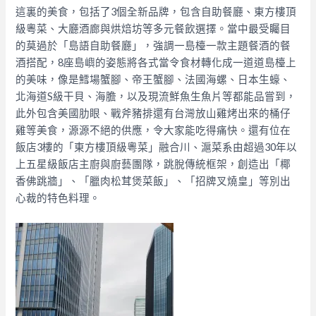
這裏的美食，包括了3個全新品牌，包含自助餐廳、東方樓頂
級粵菜、大廳酒廊與烘焙坊等多元餐飲選擇。當中最受矚目
的莫過於「島語自助餐廳」，強調一島檯一款主題餐酒的餐
酒搭配，8座島嶼的姿態將各式當令食材轉化成一道道島檯上
的美味，像是鱈場蟹腳、帝王蟹腳、法國海螺、日本生蠔、
北海道S級干貝、海膽，以及現流鮮魚生魚片等都能品嘗到，
此外包含美國肋眼、戰斧豬排還有台灣放山雞烤出來的桶仔
雞等美食，源源不絕的供應，令大家能吃得痛快。
還有位在
飯店3樓的「東方樓頂級粵菜」融合川、滬菜系由超過30年以
上五星級飯店主廚與廚藝團隊，跳脫傳統框架，創造出「椰
香佛跳牆」、「臘肉松茸煲菜飯」、「招牌叉燒皇」等別出
心裁的特色料理。