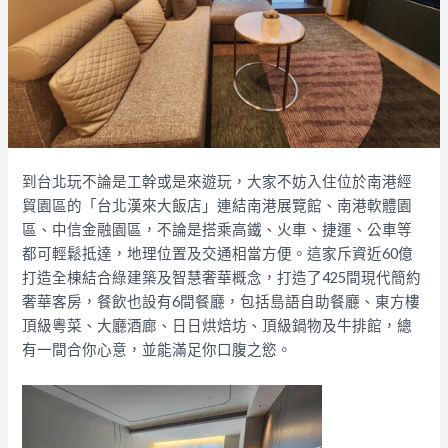
到台北玩不論是工幹或是來遊玩，大家不妨入住位於南港經
貿園區的「台北漢來大飯店」連結南港展覽館、南港軟體園
區、中信金融園區，不論是搭乘高鐵、火車、捷運、公車等
都可輕鬆抵達，地理位置及交通相當方便。這家斥資近60億
打造全棟結合綠建築及智慧奢華概念，打造了425間現代簡約
奢華客房，餐飲也設有6間餐廳，包括島語自助餐廳、東方樓
頂級粵菜、大廳酒廊、日日烘焙坊、頂級鍋物及牛排館，總
有一間合你心意，並能滿足你口腹之慾。