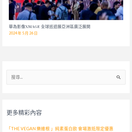
華為影像XMAGE 全球巡迴展亞洲區廣泛展開
2024 年 5 月 26 日
搜
尋
關
鍵
字
更多精彩內容
:
「THE VEGAN 樂維根 」純素蛋白飲 會場激抵限定優惠