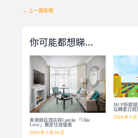
Post
←
上一篇新聞
navigation
你可能都想睇…
MCP新都城中
玩轉夏日競
2024 年 5 月
香港朗廷酒店與Lanvin 「Chic
Love」獨家住宿優惠
2024 年 5 月 26 日