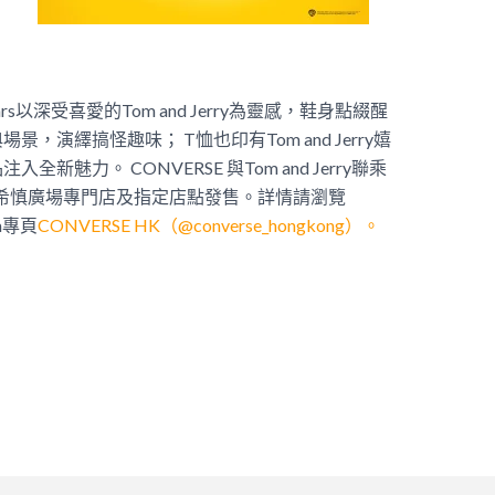
ll Stars以深受喜愛的Tom and Jerry為靈感，鞋身點綴醒
演繹搞怪趣味； T恤也印有Tom and Jerry嬉
品注入全新魅力。
CONVERSE 與Tom and Jerry聯乘
鑼灣希慎廣場專門店及指定店點發售。詳情請瀏覽
am專頁
CONVERSE HK（@converse_hongkong）。