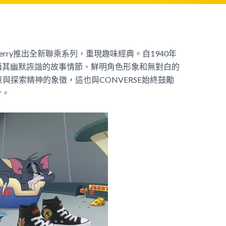
nd Jerry推出全新聯乘系列，重現趣味經典。自1940年
rry憑藉其幽默詼諧的故事情節、鮮明角色形象和無對白的
與探索精神的象徵，這也與CONVERSE始終鼓勵
合。