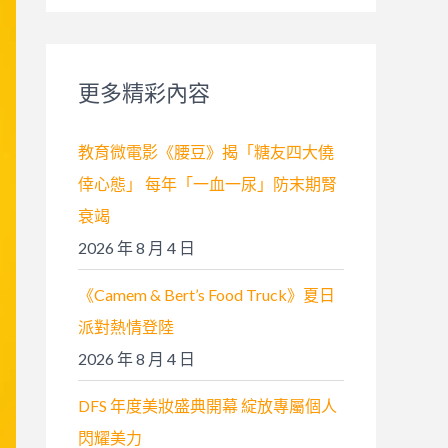
關
鍵
字
更多精彩內容
:
教育微電影《腰豆》揭「糖友四大僥
倖心態」 每年「一血一尿」防末期腎
衰竭
2026 年 8 月 4 日
《Camem & Bert’s Food Truck》夏日
派對熱情登陸
2026 年 8 月 4 日
DFS 年度美妝盛典開幕 綻放專屬個人
閃耀美力