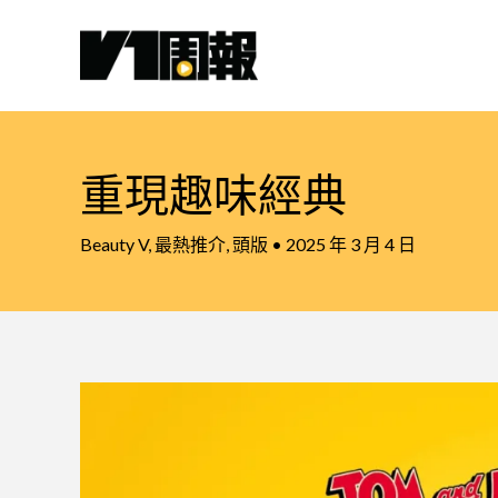
跳
至
主
要
內
容
重現趣味經典
Beauty V
,
最熱推介
,
頭版
•
2025 年 3 月 4 日