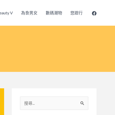
eauty V
為食男女
數碼潮物
悠遊行
搜
尋