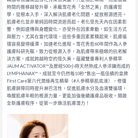
時間的推移越發升華，承載雪花秀「全然之美」的護膚哲
學，從根本入手，深入解決肌膚老化問題，綻放根源透亮。
肌膚老化並非單純因時間流逝而起。老化受先天內在因素影
響，例如遺傳與身體變化，亦受外在因素牽動，如生活方式
與壓力。尤其在當代環境，這些多重因素累積起來，肌膚循
環容易變得緩滯，加速老化進程。雪花秀愈60年間作為人參
護膚科研先驅，致力從根源入手，為肌膚帶來極緻的抗老解
決方案，成就跨越時空的恆久美。蘊藏雙重專利人參精萃
JAUM ACTIVATOR™及歷經500小時天然熟成人參淬鍊而成的
LYMPHANAX™，成就至今仍然每10秒
*
售出一瓶佳績的皇牌
First Care第六代潤燥再生精華（#人參精華肌底液），修復
肌膚屏障同時提升淋巴活性，促進肌膚水分及血液雙循環，
喚醒肌膚年輕的根源力量，更能加強後續護膚品吸收。開啟
全新護膚程序，從第一步煥活肌膚潛力！