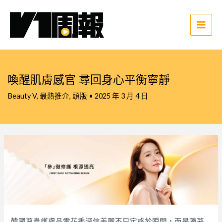
跳
至
主
Main
要
Men
內
容
喚醒肌膚感官 尋回身心平衡寧靜
Beauty V
,
最熱推介
,
頭版
•
2025 年 3 月 4 日
韓國尊貴護膚品雪花秀深信美麗不只定格於瞬間，而是隨著