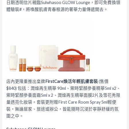
日期憑明信片親臨Sulwhasoo GLOW Lounge，即可免費換領
體驗裝#，將喚醒肌膚青春根源的奢華力量傳遞開去。
店內更隆重推出皇牌
FirstCare
煥活年輕肌膚套裝
(售價
$840) 包括：潤燥再生精華 90ml、禦時緊顏參養精華5ml x2、
禦時緊顏參養面霜5ml x 2、潤燥再生精華面膜2片及雪花秀限
量透亮化妝袋。套裝更附贈First Care Room Spray 5ml輕便
裝，無論居家、旅途或辦公，皆能隨時沉浸於寧靜舒緩的氛
圍之中。