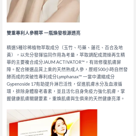
雙重專利人參精萃 一瓶煥發根源透亮
精選5種珍稀植物萃取成分（玉竹、芍藥、蓮花、百合及地
黃），以充分發揮協同作用為考量，萃取調配成潤燥再生精
華的主要複合成分JAUM ACTIVATOR™，有效修復肌膚屏
障。配合臻選品質上乘的天然熟成人參，歷經500小時自然發
酵而成的突破性專利成分Lymphanax™ 一當中濃縮成分
Gypenoside 17有助提升淋巴活性，促進肌膚水分及血液循
環，排除身體廢老毒素，並且活化自身免疫力強化肌膚，掌
握健康肌膚關鍵要素，重煥肌膚與生俱來的天然健康亮澤。