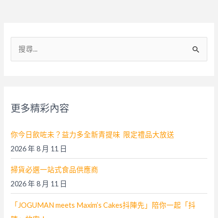
搜
尋
關
鍵
字
更多精彩內容
:
你今日飲咗未？益力多全新青提味 限定禮品大放送
2026 年 8 月 11 日
掃貨必選一站式食品供應商
2026 年 8 月 11 日
「JOGUMAN meets Maxim’s Cakes抖陣先」陪你一起「抖