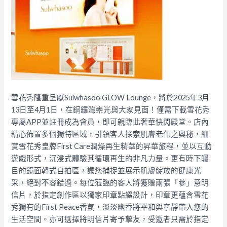
雪花秀隆重呈獻Sulwhasoo GLOW Lounge，將於2025年3月
13日至4月1日，在銅鑼灣崇光與大家見面！僅需下載雪花秀
專屬APP並註冊成為會員，即可親臨此奢華快閃殿堂。店內
精心佈置多個獨特區域，引領客人探索肌膚老化之奧秘，細
賞雪花秀皇牌First Care潤燥再生精華的昇華旅程，並以互動
遊戲形式，沉浸式體驗其循環再生的非凡力量。更有時下矚
目的鏡面韓式自拍區，讓您捕捉並展示肌膚綻放的健康光
采，絕對不容錯過。
每位蒞臨的客人將獲贈兩張「參」意明
信片，於指定創作區以獨家印章點綴設計，印章更蘊含雪花
秀獨有的First Peace香氣，淡淡幽香將平和與寧靜帶入您的
生活空間。亦可選擇將明信片寄予摯友，受邀者只需於指定