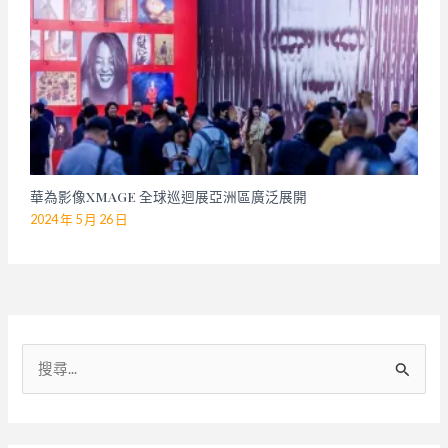
華為影像XMAGE 全球巡迴展亞洲區廣泛展開
2024 年 5 月 26 日
搜
尋
關
鍵