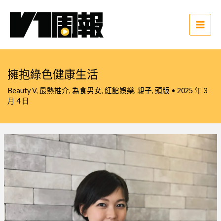
跳
至
主
Main
要
Men
內
容
擁抱綠色健康生活
Beauty V
,
最熱推介
,
為食男女
,
紅館娛樂
,
親子
,
頭版
•
2025 年 3
月 4 日