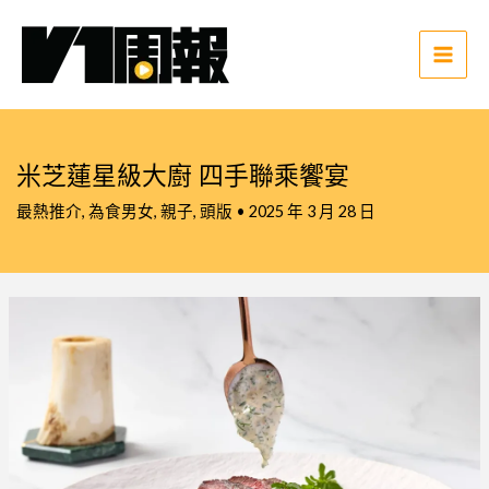
跳
至
主
Main
要
Men
內
容
米芝蓮星級大廚 四手聯乘饗宴
最熱推介
,
為食男女
,
親子
,
頭版
•
2025 年 3 月 28 日