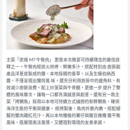
主菜「炭燒 M7 牛臀肉」 更是本次晚宴可持續理念的最佳詮
釋之一。牛臀肉經炭火烘烤，鮮嫩多汁，搭配特別由 廚房副
產品洋蔥皮製成的鹽、本地採摘的香草，以及生蠔伯納西
醬，不僅呈現出獨特風 味，還充分利用廚房中的邊角料，有
效減少廚餘浪費。配上炒菠菜與牛骨髓，更進一步 提升了整
體的風味層次，讓每一口都充滿誠意與創意。還有另一款主
菜「烤鯛魚」採用以本地可持續方式捕撈的新鮮鯛魚，確保
海洋生態的平衡與健康。 經烤製後，魚肉外脆內嫩，搭配細
膩的蟹肉藏紅花汁，再以本地種植的薯仔與酸豆橄欖 醬平衡
風味，既展現南法風情，又體現對環境的友善承諾。