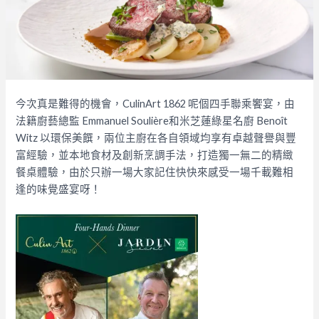
今次真是難得的機會，CulinArt 1862 呢個四手聯乘饗宴，由
法籍廚藝總監 Emmanuel Soulière和米芝蓮綠星名廚 Benoît
Witz 以環保美饌，兩位主廚在各自領域均享有卓越聲譽與豐
富經驗，並本地食材及創新烹調手法，打造獨一無二的精緻
餐桌體驗，由於只辦一場大家記住快快來感受一場千載難相
逢的味覺盛宴呀！