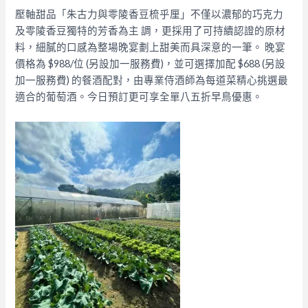
壓軸甜品「朱古力與零陵香豆梳乎厘」不僅以濃郁的巧克力
及零陵香豆獨特的芳香為主 調，更採用了可持續認證的原材
料，細膩的口感為整場晚宴劃上甜美而具深意的一筆。
晚宴
價格為 $988/位 (另設加一服務費)，並可選擇加配 $688 (另設
加一服務費) 的餐酒配對，由專業侍酒師為每道菜精心挑選最
適合的葡萄酒。今日預訂更可享全單八五折早鳥優惠。