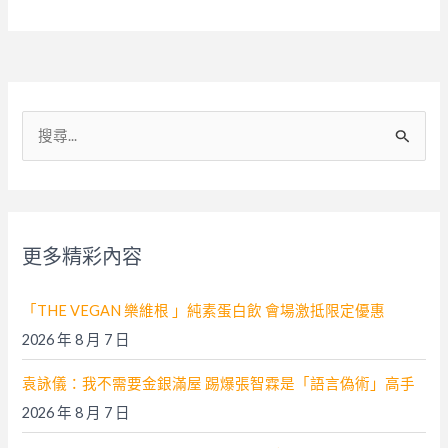
搜
尋
關
鍵
字
更多精彩內容
:
「THE VEGAN 樂維根 」純素蛋白飲 會場激抵限定優惠
2026 年 8 月 7 日
袁詠儀：我不需要金銀滿屋 踢爆張智霖是「語言偽術」高手
2026 年 8 月 7 日