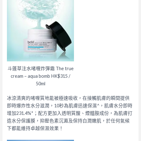
斗篷草注水啫喱炸彈霜 The true
cream – aqua bomb HK$315 /
50ml
冰涼清爽的啫喱質地能被極速吸收，在接觸肌膚的瞬間提供
即時爆炸性水分滋潤，10秒為肌膚迅速保濕^，肌膚水分即時
增加231.4%*；配方更加入透明質酸、煙醯胺成份，為肌膚打
造水分保護膜，抑壓色素沉澱及保持白潤嫩肌，於任何氣候
下都能維持卓越保濕效果！