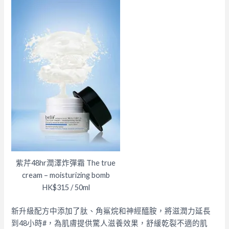
紫芹48hr潤澤炸彈霜 The true
cream – moisturizing bomb
HK$315 / 50ml
新升級配方中添加了肽、角鯊烷和神經醯胺，將滋潤力延長
到48小時
#
，為肌膚提供驚人滋養效果，舒緩乾裂不適的肌