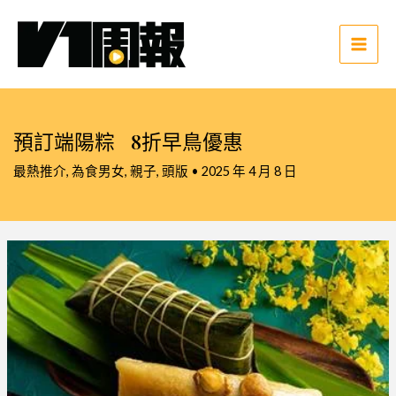
跳
至
主
Main
要
Men
內
容
預訂端陽粽 8折早鳥優惠
最熱推介
,
為食男女
,
親子
,
頭版
•
2025 年 4 月 8 日