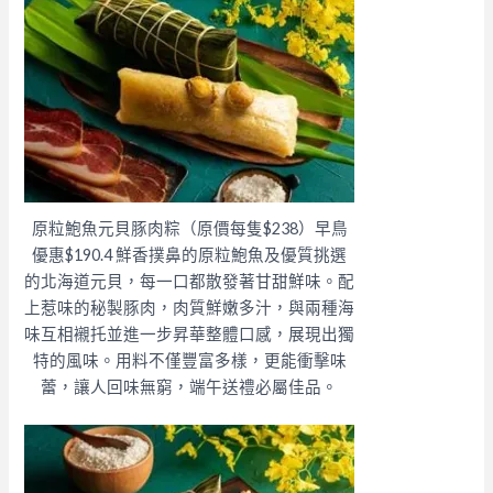
原粒鮑魚元貝豚肉粽（原價每隻$238）早鳥
優惠$190.4 鮮香撲鼻的原粒鮑魚及優質挑選
的北海道元貝，每一口都散發著甘甜鮮味。配
上惹味的秘製豚肉，肉質鮮嫩多汁，與兩種海
味互相襯托並進一步昇華整體口感，展現出獨
特的風味。用料不僅豐富多樣，更能衝擊味
蕾，讓人回味無窮，端午送禮必屬佳品。