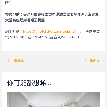
時）
換領地點：尖沙咀廣東道
33
號中港城皇家太平洋酒店海景翼
大堂高座堤岸酒
吧
及餐廳
網上訂購：
https://rphotel.short.gy/ricedumplings
，查詢請致
電27382398，或63964956（語音或WhatsApp）。
Post
←
上一篇新聞
下一篇新聞
→
navigation
你可能都想睇…