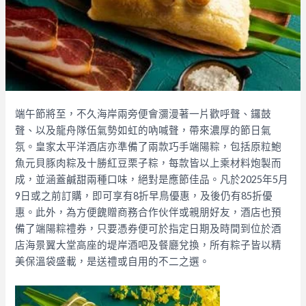
端午節將至，不久海岸兩旁便會瀰漫著一片歡呼聲、鑼鼓
聲、以及龍舟隊伍氣勢如虹的吶喊聲，帶來濃厚的節日氣
氛。皇家太平洋酒店亦準備了兩款巧手端陽粽，包括原粒鮑
魚元貝豚肉粽及十勝紅豆栗子粽，每款皆以上乘材料炮製而
成，並涵蓋鹹甜兩種口味，絕對是應節佳品。凡於2025年5月
9日或之前訂購，即可享有8折早鳥優惠，及後仍有85折優
惠。此外，為方便餽贈商務合作伙伴或親朋好友，酒店也預
備了端陽粽禮券，只要憑券便可於指定日期及時間到位於酒
店海景翼大堂高座的堤岸酒吧及餐廳兌換，所有粽子皆以精
美保溫袋盛載，是送禮或自用的不二之選。