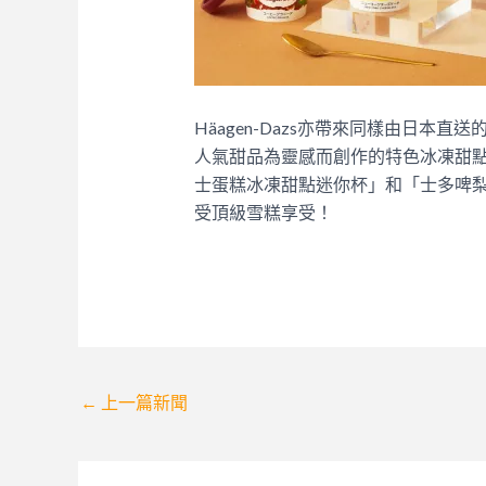
Häagen-Dazs亦帶來同樣由日本
人氣甜品為靈感而創作的特色冰凍甜
士蛋糕冰凍甜點迷你杯」和「士多啤
受頂級雪糕享受！
Post
←
上一篇新聞
navigation