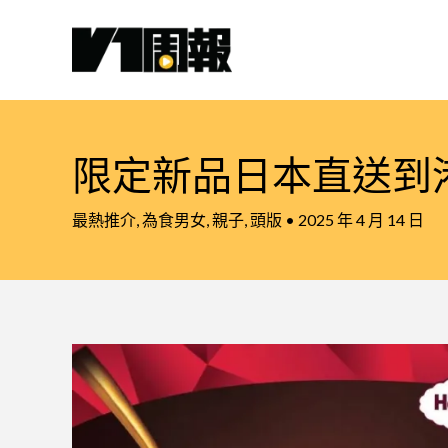
跳
至
主
要
內
容
限定新品日本直送到
最熱推介
,
為食男女
,
親子
,
頭版
•
2025 年 4 月 14 日