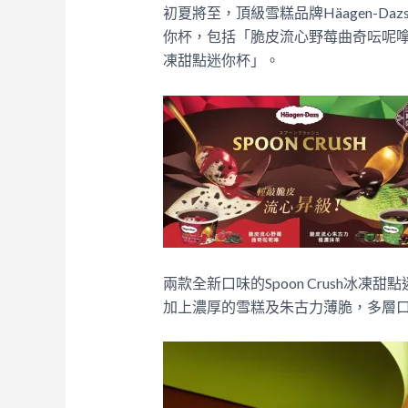
初夏將至，頂級雪糕品牌Häagen-Daz
你杯，包括「脆皮流心野莓曲奇呍呢
凍甜點迷你杯」。
兩款全新口味的Spoon Crush冰
加上濃厚的雪糕及朱古力薄脆，多層