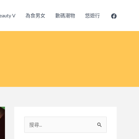
eauty V
為食男女
數碼潮物
悠遊行
搜
尋