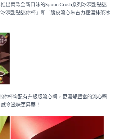
s推出兩款全新口味的Spoon Crush系列冰凍甜點迷
嗱冰凍甜點迷你杯」和「脆皮流心朱古力極濃抺茶冰
凍甜點迷你杯均配有升級版流心醬，更濃郁豐富的流心醬
口感令滋味更昇華！