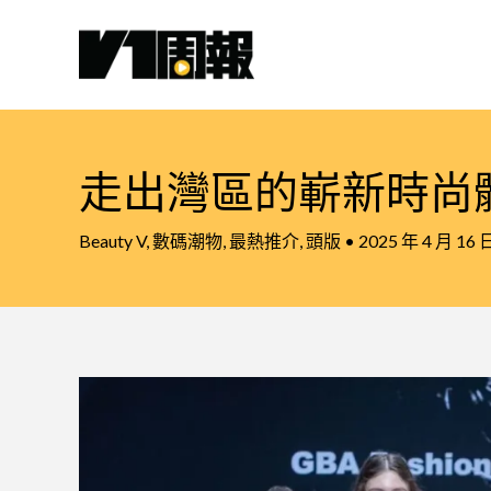
跳
至
主
要
內
容
走出灣區的嶄新時尚
Beauty V
,
數碼潮物
,
最熱推介
,
頭版
•
2025 年 4 月 16 