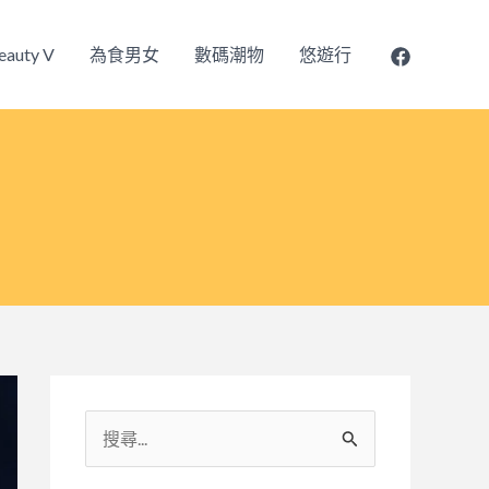
eauty V
為食男女
數碼潮物
悠遊行
搜
尋