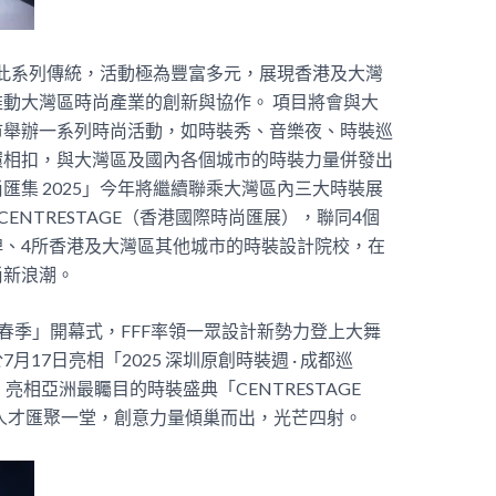
延續此系列傳統，活動極為豐富多元，展現香港及大灣
動大灣區時尚產業的創新與協作。 項目將會與大
市舉辦一系列時尚活動，如時裝秀、音樂夜、時裝巡
環相扣，與大灣區及國內各個城市的時裝力量併發出
匯集 2025」今年將繼續聯乘大灣區內三大時裝展
ENTRESTAGE（香港國際時尚匯展），聯同4個
、4所香港及大灣區其他城市的時裝設計院校，在
尚新浪潮。
週－春季」開幕式，FFF率領一眾設計新勢力登上大舞
17日亮相「2025 深圳原創時裝週 · 成都巡
相亞洲最矚目的時裝盛典「CENTRESTAGE
計人才匯聚一堂，創意力量傾巢而出，光芒四射。