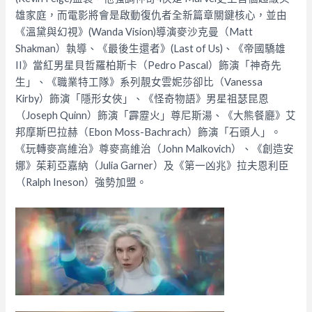
雄家庭，而電影將會是啟動復仇者全新篇章關鍵核心，並由
《溫黛與幻視》(Wanda Vision)導演麥沙克曼（Matt
Shakman）執導、《最後生還者》(Last of Us)、《帝國驕雄
II》當紅男星貝哲羅柏斯卡（Pedro Pascal）飾演「神奇先
生」、《職業特工隊》系列靚女雲妮莎卻比（Vanessa
Kirby）飾演「隱形女俠」、《怪奇物語》男星祖瑟昆恩
（Joseph Quinn）飾演「霹靂火」尊尼斯湯、《大熊餐廳》艾
邦摩斯巴拉赫（Ebon Moss-Bachrach）飾演「石頭人」。
《玩轉麥高維治》尊麥高維治（John Malkovich）、《創造安
娜》茱莉亞嘉納（Julia Garner）及《第一凶兆》拉夫恩利臣
（Ralph Ineson）強勢加盟。