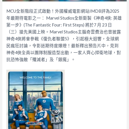
MCU全新階段正式啟動！外國權威電影網站IMDB評為2025
年最期待電影之一： Marvel Studios全新鉅製《神奇4俠: 英雄
第一步》(The Fantastic Four: First Steps) 將於7 月 23 日
（三）搶先美國上映。Marvel Studios主腦奇雲費治也曾披露
神奇4俠將會參戰《復仇者聯盟5》，引起極大迴響，全球網
民瘋狂討論，令影迷期待度爆燈！最新釋出預告片中，見到
神奇4俠全員以團隊制服造型出動，一家人齊心捍衛地球，對
抗恐怖強敵「殲滅者」及「銀魔」。