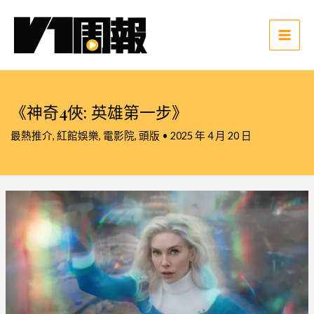
跳
至
主
Main
要
Men
內
容
《神奇4俠: 英雄第一步》
最熱推介
,
紅館娛樂
,
電影院
,
頭版
•
2025 年 4 月 20 日