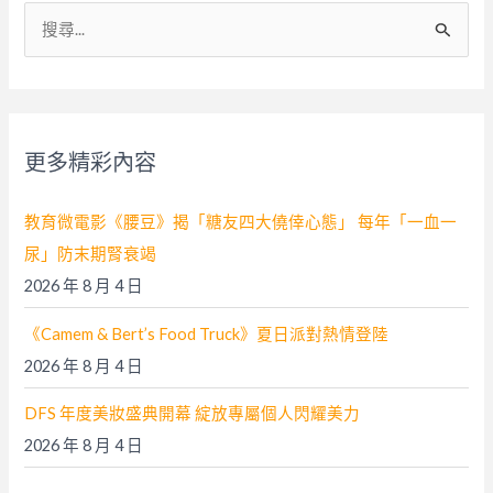
搜
尋
關
鍵
字
更多精彩內容
:
教育微電影《腰豆》揭「糖友四大僥倖心態」 每年「一血一
尿」防末期腎衰竭
2026 年 8 月 4 日
《Camem & Bert’s Food Truck》夏日派對熱情登陸
2026 年 8 月 4 日
DFS 年度美妝盛典開幕 綻放專屬個人閃耀美力
2026 年 8 月 4 日