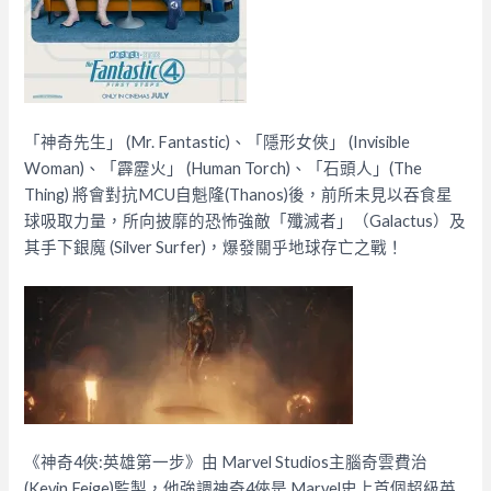
「神奇先生」 (Mr. Fantastic)、「隱形女俠」 (Invisible
Woman)、「霹靂火」 (Human Torch)、「石頭人」(The
Thing) 將會對抗MCU自魁隆(Thanos)後，前所未見以吞食星
球吸取力量，所向披靡的恐怖強敵「殲滅者」（Galactus）及
其手下銀魔 (Silver Surfer)，爆發關乎地球存亡之戰！
《神奇4俠:英雄第一步》由 Marvel Studios主腦奇雲費治
(Kevin Feige)監製，他強調神奇4俠是 Marvel史上首個超級英