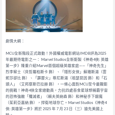
劇情大綱：
MCU全新階段正式啟動！外國權威電影網站IMDB評為2025
年最期待電影之一： Marvel Studios全新鉅製《神奇4俠: 英雄
第一步》隆重介紹Marvel首個超級英雄家庭——「神奇先生」
烈李察士（貝哲羅柏斯卡 飾）、「隱形女俠」蘇珊斯湯（雲
妮莎卻比 飾）、「霹靂火」尊尼斯湯（祖瑟昆因 飾）和「石
頭人」（艾邦摩斯巴拉赫 飾），一條心面對MCU至今最艱鉅
的挑戰！神奇4俠全家總動員，力抗四處吞食星球想稱霸宇宙
的恐怖強敵「殲滅者」（賴夫英納森 飾）和神秘手下銀魔
（茱莉亞嘉納 飾），捍衛地球存亡。Marvel Studios《神奇4
俠: 英雄第一步》將於 2025 年 7 月 23 日（三）搶先美國上
映。