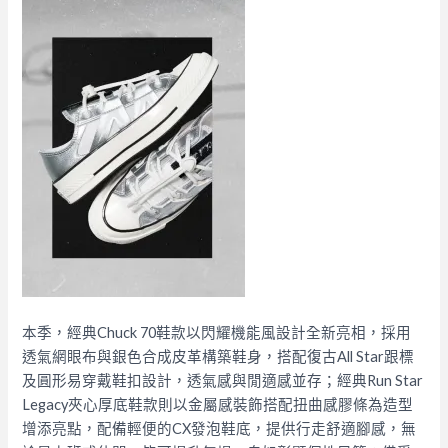
本季，經典Chuck 70鞋款以閃耀機能風設計全新亮相，採用
透氣網眼布與銀色合成皮革構築鞋身，搭配復古All Star跟標
及圓形易穿戴鞋扣設計，透氣感與閒適感並存；經典Run Star
Legacy夾心厚底鞋款則以金屬感裝飾搭配扭曲感膠條為造型
增添亮點，配備輕便的CX發泡鞋底，提供行走舒適腳感，無