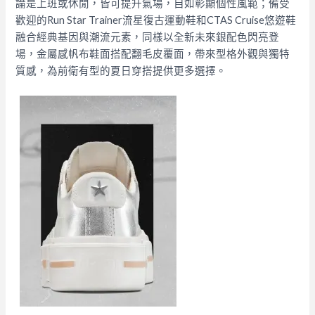
論是上班或休閒，皆可提升氣場，自如彰顯個性風範；備受
歡迎的Run Star Trainer流星復古運動鞋和CTAS Cruise悠遊鞋
融合經典基因與潮流元素，同樣以全新未來銀配色閃亮登
場，金屬感帆布鞋面搭配翻毛皮覆面，帶來型格外觀與獨特
質感，為前衛有型的夏日穿搭提供更多選擇。