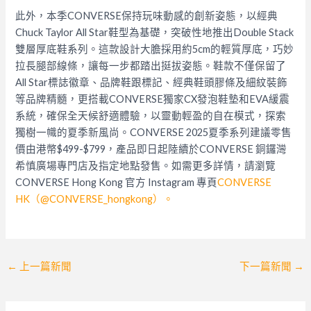
此外，本季CONVERSE保持玩味動感的創新姿態，以經典
Chuck Taylor All Star鞋型為基礎，突破性地推出Double Stack
雙層厚底鞋系列。這款設計大膽採用約5cm的輕質厚底，巧妙
拉長腿部線條，讓每一步都踏出挺拔姿態。鞋款不僅保留了
All Star標誌徽章、品牌鞋跟標記、經典鞋頭膠條及細紋裝飾
等品牌精髓，更搭載CONVERSE獨家CX發泡鞋墊和EVA緩震
系統，確保全天候舒適體驗，以靈動輕盈的自在模式，探索
獨樹一幟的夏季新風尚。CONVERSE 2025夏季系列建議零售
價由港幣$499-$799，產品即日起陸續於CONVERSE 銅鑼灣
希慎廣場專門店及指定地點發售。如需更多詳情，請瀏覽
CONVERSE Hong Kong 官方 Instagram 專頁
CONVERSE
HK（@CONVERSE_hongkong）。
Post
←
上一篇新聞
下一篇新聞
→
navigation