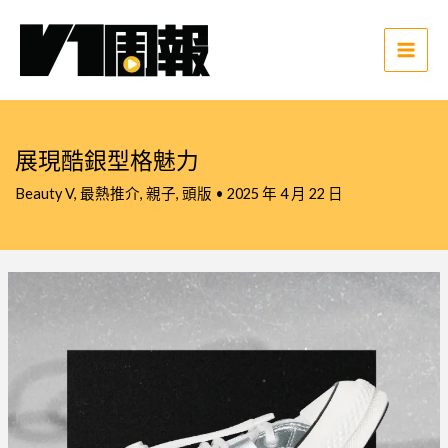
跳
至
主
Main
要
Men
內
容
展現酷銀型格魅力
Beauty V
,
最熱推介
,
親子
,
頭版
•
2025 年 4 月 22 日