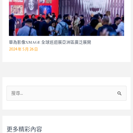
華為影像XMAGE 全球巡迴展亞洲區廣泛展開
2024 年 5 月 26 日
搜
尋
關
鍵
字
更多精彩內容
: