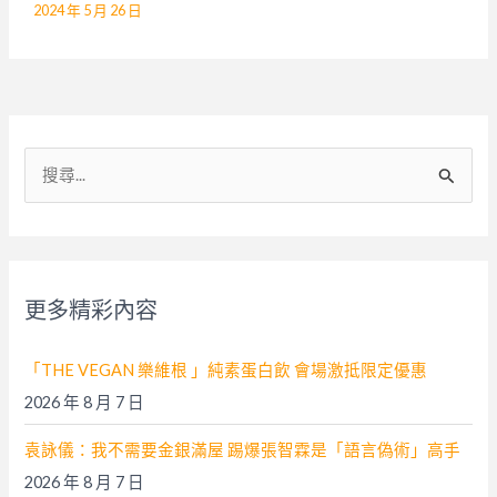
2024 年 5 月 26 日
搜
尋
關
鍵
字
更多精彩內容
:
「THE VEGAN 樂維根 」純素蛋白飲 會場激抵限定優惠
2026 年 8 月 7 日
袁詠儀：我不需要金銀滿屋 踢爆張智霖是「語言偽術」高手
2026 年 8 月 7 日