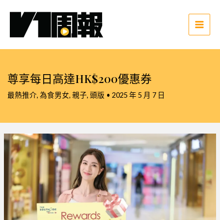
跳
至
主
Main
要
Men
內
容
尊享每日高達HK$200優惠券
最熱推介
,
為食男女
,
親子
,
頭版
•
2025 年 5 月 7 日