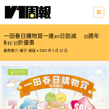
跳
至
主
Main
要
Men
內
容
一田春日購物賞一連10日勁減 35週年
$35/35折優惠
最熱推介
,
親子
,
頭版
•
2025 年 5 月 12 日