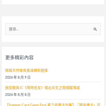
搜
尋
關
鍵
字
更多精彩內容
:
開啟天然無負擔減糖新選擇
2026 年 8 月 9 日
施匡翹與JC《限時密友》唱出女生之間細膩情感
2026 年 8 月 8 日
【Summer Card Game Fest 夏之收藏卡市集】「開盒爆卡」狂