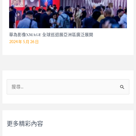
華為影像XMAGE 全球巡迴展亞洲區廣泛展開
2024 年 5 月 26 日
搜
尋
關
鍵
字
更多精彩內容
: