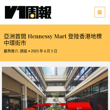
跳
至
主
Main
要
Men
內
容
亞洲首間 Hennessy Mart 登陸香港地標
中環街市
最熱推介
,
頭版
•
2025 年 6 月 5 日