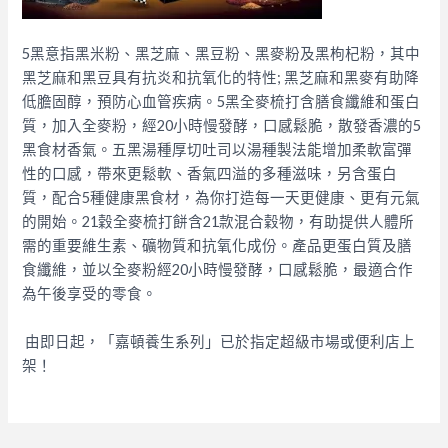
5黑意指黑米粉、黑芝麻、黑豆粉、黑麥粉及黑枸杞粉，其中
黑芝麻和黑豆具有抗炎和抗氧化的特性; 黑芝麻和黑麥有助降
低膽固醇，預防心血管疾病。5黑全麥梳打含膳食纖維和蛋白
質，加入全麥粉，經20小時慢發酵，口感鬆脆，散發香濃的5
黑食材香氣。五黑湯種厚切吐司以湯種製法能增加柔軟富彈
性的口感，帶來更鬆軟、香氣四溢的多種滋味，另含蛋白
質，配合5種健康黑食材，為你打造每一天更健康、更有元氣
的開始。
21穀全麥梳打餅含21款混合穀物，有助提供人體所
需的重要維生素、礦物質和抗氧化成份。產品更蛋白質及膳
食纖維，並以全麥粉經20小時慢發酵，口感鬆脆，最適合作
為午後享受的零食。
由即日起，「嘉頓養生系列」已於指定超級市場或便利店上
架！