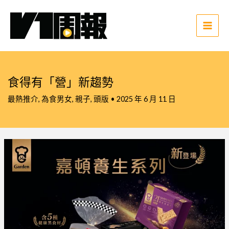
跳
至
主
Main
要
Men
內
容
食得有「營」新趨勢
最熱推介
,
為食男女
,
親子
,
頭版
•
2025 年 6 月 11 日