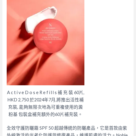
A c t i v e D o s e R e f i l l s 補 充 裝 60片,
HKD 2,750 於2024年7月,將推出活性補
充裝, 能夠無限次地為可重複使用的澱
粉基 包裝盒補充額外的60片補充裝。
全效守護防曬霜 SPF 50 超越傳統的防曬產品，它是首款由紫
外線激活的光老化防護與修復產品，維護肌膚的活力。Noble