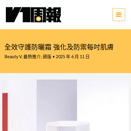
跳
至
主
Main
要
Men
內
容
全效守護防曬霜 強化及防禦每吋肌膚
Beauty V
,
最熱推介
,
頭版
•
2025 年 6 月 11 日