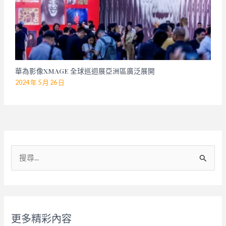
華為影像XMAGE 全球巡迴展亞洲區廣泛展開
2024 年 5 月 26 日
搜
尋
關
鍵
字
更多精彩內容
: