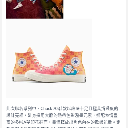
此次聯名系列中，Chuck 70 鞋款以趣味十足且極具辨識度的
設計亮相，鞋身採用大膽的熱帶色彩潑墨元素，搭配表情豐
富的多啦A夢印花鞋面，盡情釋放出角色內在的歡樂能量。定