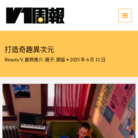
跳
至
主
Main
要
Men
內
容
打造奇趣異次元
Beauty V
,
最熱推介
,
親子
,
頭版
•
2025 年 6 月 11 日