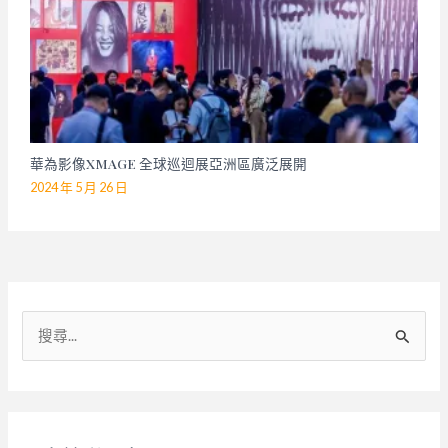
華為影像XMAGE 全球巡迴展亞洲區廣泛展開
2024 年 5 月 26 日
搜
尋
關
鍵
字