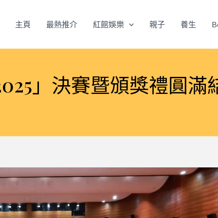
主頁
最熱推介
紅館娛樂
親子
養生
B
025」決賽暨頒獎禮圓滿