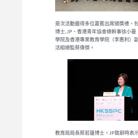
是次活動邀得多位嘉賓出席頒獎禮，
博士, JP、香港青年協會總幹事徐
學院及香港專業教育學院（李惠利）
活組總監蔡偉傑。
教育局局長蔡若蓮博士，JP致辭時表