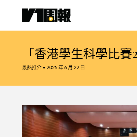
跳
至
主
要
內
容
「香港學生科學比賽2
最熱推介
•
2025 年 6 月 22 日