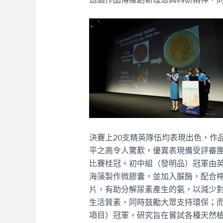
決賽上20支精英隊伍均表現出色，作
平之高令人驚歎，優異表現備受評審團
比賽桂冠。初中組（發明品）冠軍由
海藻製作微膠囊，並加入脲酶，配合
片，有助分解尿素產生的氨，以減少
生活質素，同時鼓勵大眾支持環保；
項目）冠軍，研究旨在嘗試各種天然