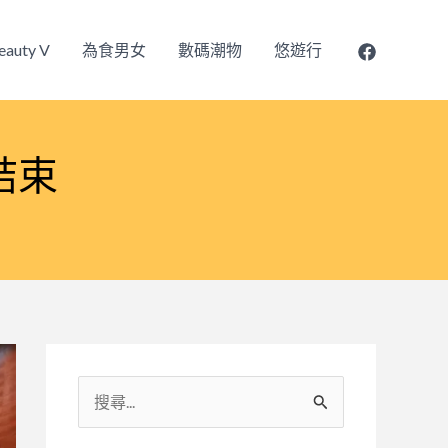
eauty V
為食男女
數碼潮物
悠遊行
結束
搜
尋