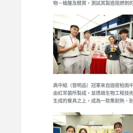
物－植酸及鞣質，測試其製造阻燃劑
高中組（發明品）冠軍來自迦密柏雨
由紅茶菌所製成，並透過生物工程技
生成的餐具之上，成為一款集耐熱、