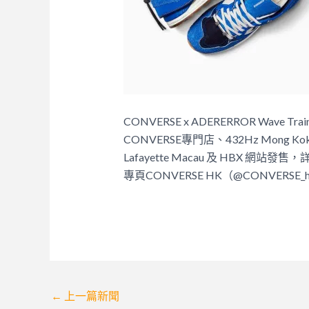
CONVERSE x ADERERROR Wav
CONVERSE專門店、432Hz Mong Kok、EXI
Lafayette Macau 及 HBX 網站發售，詳
專頁CONVERSE HK（@CONVERSE_h
Post
←
上一篇新聞
navigation