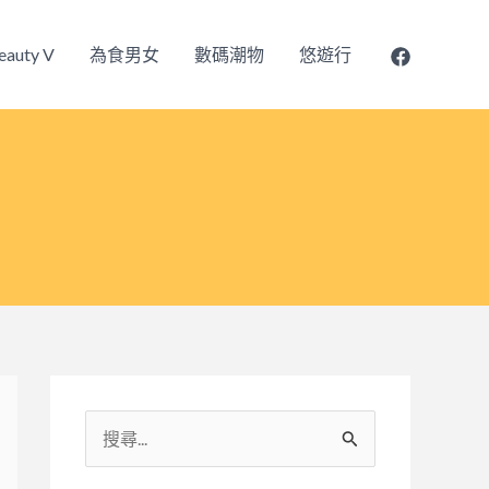
eauty V
為食男女
數碼潮物
悠遊行
搜
尋