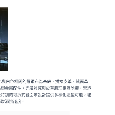
 寶藍色與白色相間的網眼布為基底，拼接皮革、絨面革
點綴金屬配件，光澤質感與皮革肌理相互映襯，營造
最特別的可拆式鞋面罩設計提供多樣化造型可能，城
節增添辨識度。