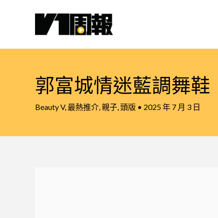
跳
至
主
要
內
容
郭富城情迷藍調舞鞋
Beauty V
,
最熱推介
,
親子
,
頭版
•
2025 年 7 月 3 日