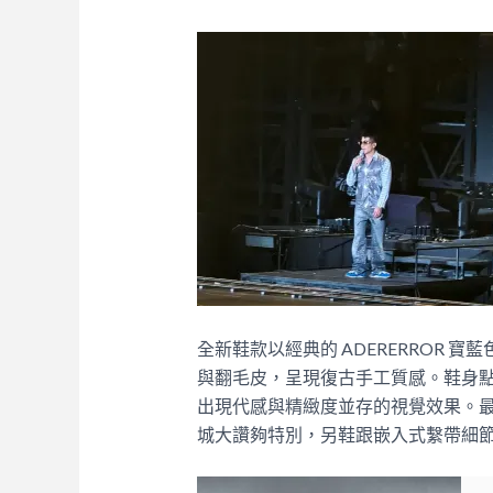
全新鞋款以經典的 ADERERROR
與翻毛皮，呈現復古手工質感。鞋身
出現代感與精緻度並存的視覺效果。
城大讚夠特別，另鞋跟嵌入式繫帶細