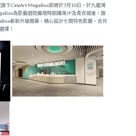
ineArt MegaBox即將於7月10日，於九龍灣
t MegaBox為影藝戲院繼現時銅鑼灣JP及青衣城後，旗
MegaBox嶄新升級開幕，精心設計七間特色影廳，合共
廳選擇！