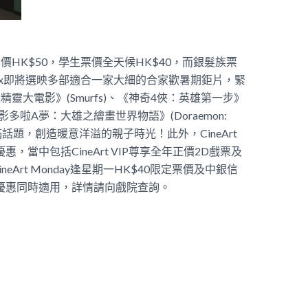
成人票價HK$50，學生票價全天候HK$40，而銀髮族票
egaBox即將選映多部適合一家大細的合家歡暑期鉅片，緊
藍精靈大電影》(Smurfs)、《神奇4俠：英雄第一步》
Steps)及《電影多啦A夢：大雄之繪畫世界物語》(Doraemon:
)等，部部充滿話題，創造暖意洋溢的親子時光！
此外，CineArt
惠，當中包括CineArt VIP尊享全年正價2D戲票及
Art Monday逢星期一HK$40限定票價及中銀信
優惠同時適用，詳情請向戲院查詢。