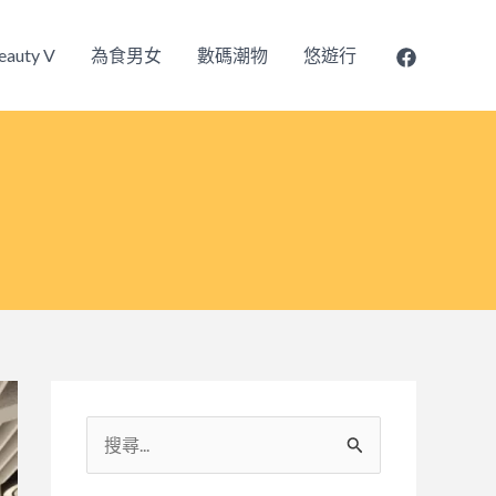
eauty V
為食男女
數碼潮物
悠遊行
搜
尋