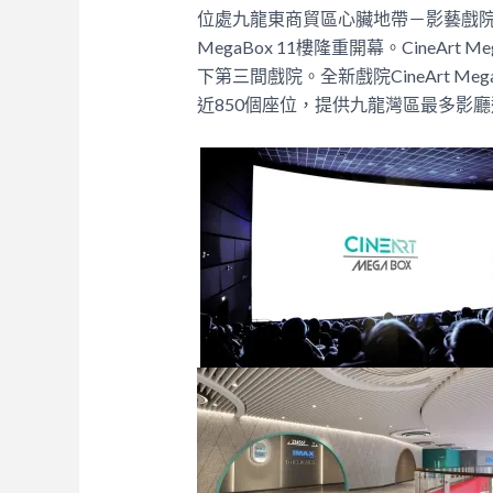
位處九龍東商貿區心臟地帶－影藝戲院旗下C
MegaBox 11樓隆重開幕。CineAr
下第三間戲院。全新戲院CineArt 
近850個座位，提供九龍灣區最多影