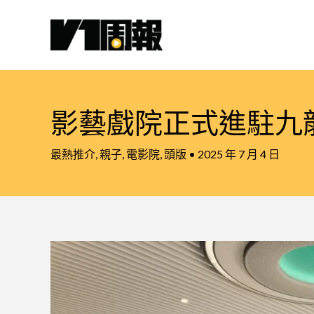
跳
至
主
要
內
容
影藝戲院正式進駐九龍灣
最熱推介
,
親子
,
電影院
,
頭版
•
2025 年 7 月 4 日