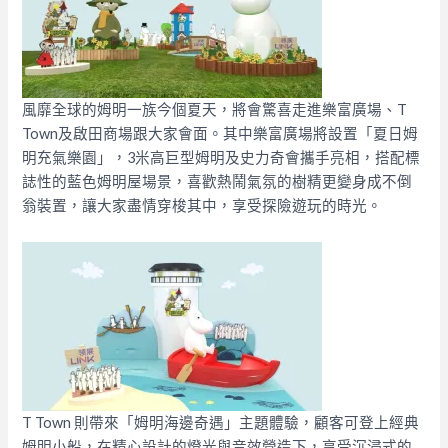
風靡全球的姆明一族今個夏天，將會驚喜走進樂富廣場、T
Town及啟田商場跟大家會面。其中樂富廣場將設置「夏日姆
明充氣樂園」，3米高巨型姆明及史力奇會攜手亮相，搭配標
誌性的藍色姆明屋場景，喜歡熱鬧氣氛的樹精更變身成不倒
翁裝置，讓大家盡情穿梭其中，享受探險遊玩的時光。
T Town 則帶來「姆明海邊奇遇」主題體驗，顧客可登上經典
姆明小船，在精心設計的燈光與音效營造下，享受沉浸式的