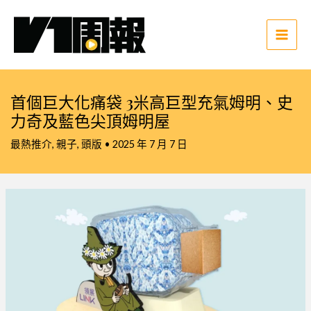
跳
至
主
Main
要
Men
內
容
首個巨大化痛袋 3米高巨型充氣姆明、史
力奇及藍色尖頂姆明屋
最熱推介
,
親子
,
頭版
•
2025 年 7 月 7 日