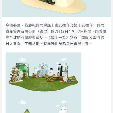
今個盛夏，為慶祝領展房託上市20周年及姆明80周年，領展
資產管理有限公司（領展）於7月19日至9月7日期間，聯乘風
靡全球的芬蘭經典童話 —《姆明一族》舉辦「領展Ｘ姆明 夏
日大冒險」主題活動，將商場化身為夏日冒險世界。