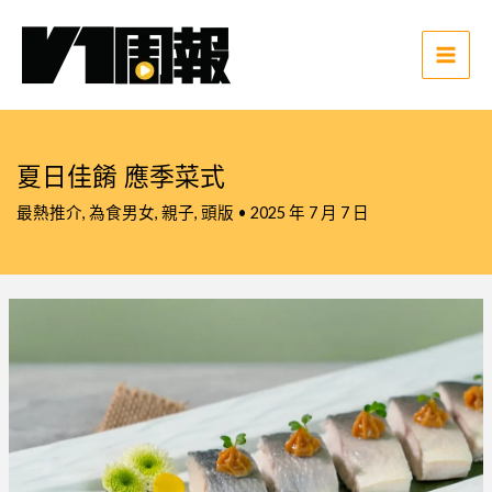
跳
至
主
Main
要
Men
內
容
夏日佳餚 應季菜式
最熱推介
,
為食男女
,
親子
,
頭版
•
2025 年 7 月 7 日