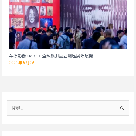
華為影像XMAGE 全球巡迴展亞洲區廣泛展開
2024 年 5 月 26 日
搜
尋
關
鍵