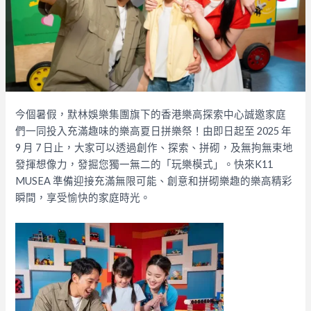
今個暑假，默林娛樂集團旗下的香港樂高探索中心誠邀家庭
們一同投入充滿趣味的樂高夏日拼樂祭！由即日起至 2025 年
9 月 7 日止，大家可以透過創作、探索、拼砌，及無拘無束地
發揮想像力，發掘您獨一無二的「玩樂模式」。快來K11
MUSEA 準備迎接充滿無限可能、創意和拼砌樂趣的樂高精彩
瞬間，享受愉快的家庭時光。