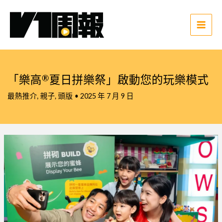
跳
至
主
Main
要
Men
內
容
「樂高®夏日拼樂祭」啟動您的玩樂模式
最熱推介
,
親子
,
頭版
•
2025 年 7 月 9 日