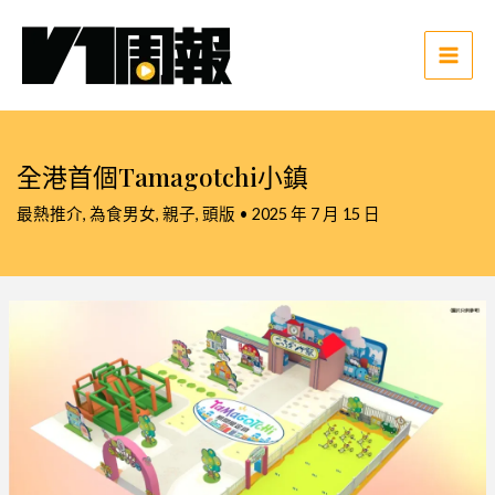
跳
至
主
Main
要
Men
內
容
全港首個Tamagotchi小鎮
最熱推介
,
為食男女
,
親子
,
頭版
•
2025 年 7 月 15 日