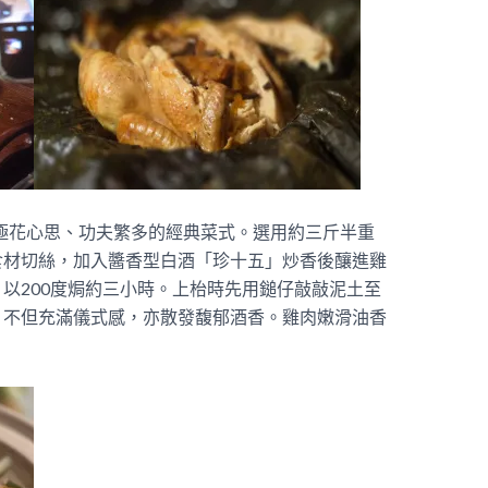
，一道極花心思、功夫繁多的經典菜式。選用約三斤半重
食材切絲，加入醬香型白酒「珍十五」炒香後釀進雞
以200度焗約三小時。上枱時先用鎚仔敲敲泥土至
，不但充滿儀式感，亦散發馥郁酒香。雞肉嫩滑油香