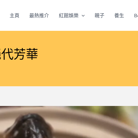
主頁
最熱推介
紅館娛樂
親子
養生
B
絕代芳華