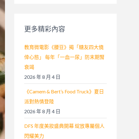
關
鍵
字
更多精彩內容
:
教育微電影《腰豆》揭「糖友四大僥
倖心態」 每年「一血一尿」防末期腎
衰竭
2026 年 8 月 4 日
《Camem & Bert’s Food Truck》夏日
派對熱情登陸
2026 年 8 月 4 日
DFS 年度美妝盛典開幕 綻放專屬個人
閃耀美力