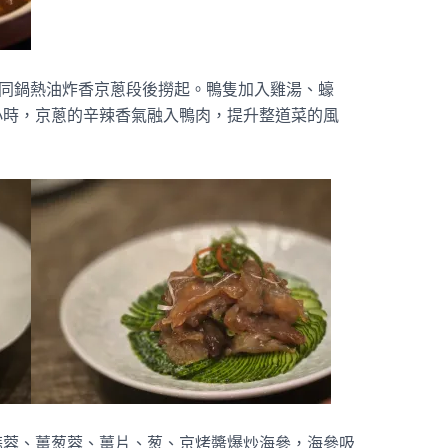
同鍋熱油炸香京蔥段後撈起。鴨隻加入雞湯、蠔
小時，京蔥的辛辣香氣融入鴨肉，提升整道菜的風
蒜蓉、薑葱蓉、薑片、葱、京烤醬爆炒海參，海參吸