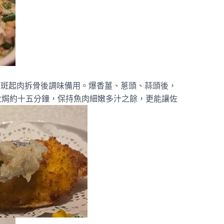
的星斑起肉拆骨後調味備用。爆香薑、蔥頭、蒜頭後，
火焗約十五分鐘，保持魚肉細嫩多汁之餘，更能讓佐