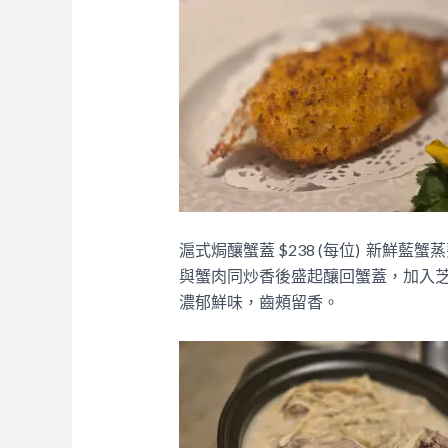
滬式焗釀蟹蓋 $238 (每位)
新鮮藍蟹蒸
與蟹肉同炒香後盛起釀回蟹蓋，加入
濃郁鮮味，齒頰留香。