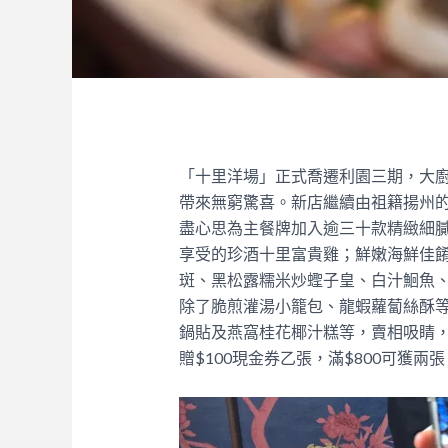
「十里洋場」正式喬遷利園三期，大
帶來無窮驚喜。新店繼續由祖籍揚州
盡心思為主餐牌加入逾三十款精緻細
享受的珍酒十里富貴雞；鮮嫩海鮮佳
斑、黑松露糯米炒蟶子皇、白汁鮰魚
除了脆煎灌湯小籠包、龍蝦蘿蔔絲酥
鍋貼及燕窩桂花椰汁糕等，賣相吸睛，
贈$100現金券乙張，滿$800可獲