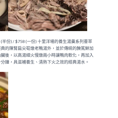
8 (半份) / $758 (一份) 十里洋場的養生湯羹系列薈萃
經典的陳腎扁尖筍燉老鴨湯外，並於傳統的醃篤鮮加
內臟後，以高湯細火慢燉兩小時讓鴨肉軟化，再加入
十分鐘，具滋補養生、清熱下火之效的經典湯水。