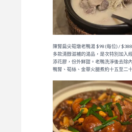
陳腎扁尖筍燉老鴨湯 $98 (每位) / $38
多款清醇滋補的湯品，是次特別加入
添花膠，份外鮮甜。老鴨洗淨後去除
鴨腎、筍絲、金華火腿煮約十五至二