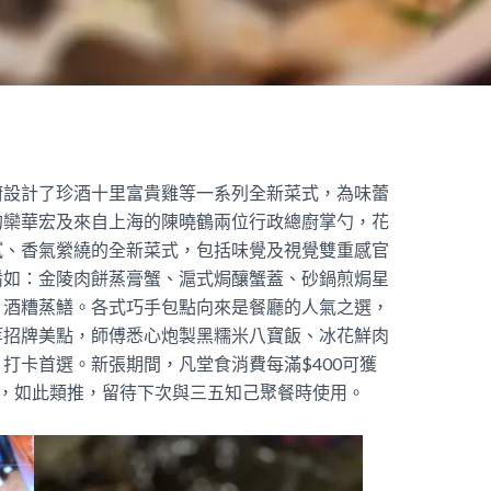
廚設計了珍酒十里富貴雞等一系列全新菜式，為味蕾
的欒華宏及來自上海的陳曉鶴兩位行政總廚掌勺，花
膩、香氣縈繞的全新菜式，包括味覺及視覺雙重感官
餚如：金陵肉餅蒸膏蟹、滬式焗釀蟹蓋、砂鍋煎焗星
、酒糟蒸鱔。各式巧手包點向來是餐廳的人氣之選，
等招牌美點，師傅悉心炮製黑糯米八寶飯、冰花鮮肉
打卡首選。新張期間，凡堂食消費每滿$400可獲
兩張，如此類推，留待下次與三五知己聚餐時使用。