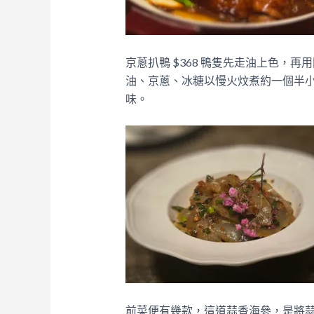
京蔥扒鴨 $368
鴨隻先走油上色，再用
油、京蔥、冰糖以慢火炆煮約一個半
味。
前菜便有幾款，這道
蒜香海參，是
將