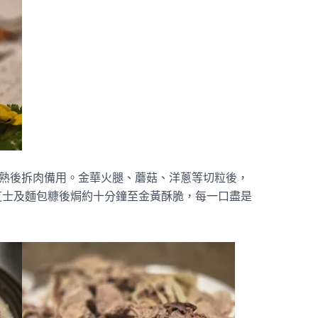
熟後拆肉備用。金華火腿、蘑菇、洋蔥等切粒後，
芝士及麵包糠後焗約十分鐘至金黃酥脆，每一口盡是