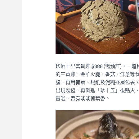
珍酒十里富貴雞 $888 (需預訂)
的三黃雞，金華火腿、香菇、洋蔥等
腹，再用荷葉、錫紙及泥糊逐層包裹，
出現裂縫，再倒進「珍十五」後點火
豐溢，帶有淡淡荷葉香。