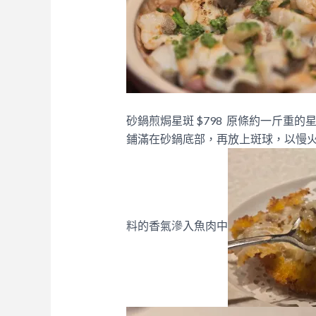
砂鍋煎焗星斑 $798 原條約一斤重
鋪滿在砂鍋底部，再放上斑球，以慢
料的香氣滲入魚肉中