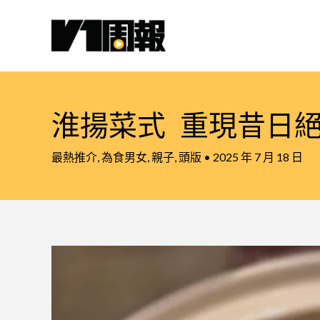
跳
至
主
要
內
容
淮揚菜式 重現昔日
最熱推介
,
為食男女
,
親子
,
頭版
•
2025 年 7 月 18 日