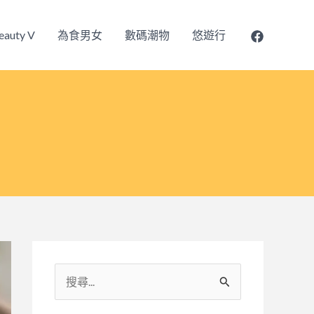
eauty V
為食男女
數碼潮物
悠遊行
搜
尋