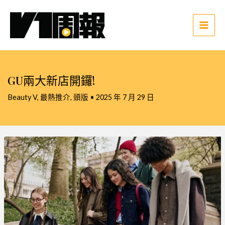
跳
至
主
Main
要
Men
內
容
GU兩大新店開鑼!
Beauty V
,
最熱推介
,
頭版
•
2025 年 7 月 29 日