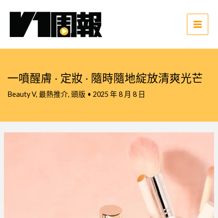
跳
至
主
Main
要
Men
內
容
一噴醒膚 · 定妝 · 隨時隨地綻放清爽光芒
Beauty V
,
最熱推介
,
頭版
•
2025 年 8 月 8 日