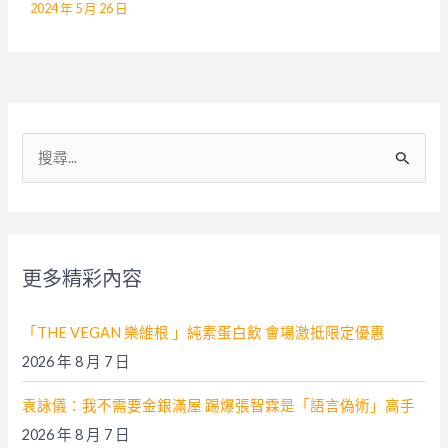
2024 年 5 月 26 日
搜
尋
關
鍵
字
更多精彩內容
:
「THE VEGAN 樂維根 」純素蛋白飲 會場激抵限定優惠
2026 年 8 月 7 日
袁詠儀：我不需要金銀滿屋 踢爆張智霖是「語言偽術」高手
2026 年 8 月 7 日