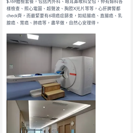
$769體檢套餐，包括內外科、眼耳鼻喉科全包，仲有婦科各
樣檢查、照心電圖、超聲波、胸腔X光片等等，心肝脾腎都
check齊，而最緊要有6項癌症篩查，如結腸癌、直腸癌、乳
腺癌、胃癌、肺癌等，盡早做，自然心安理得。