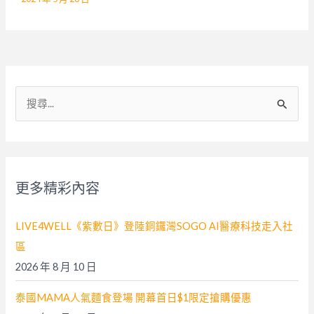
搜
尋
關
鍵
字
更多精彩內容
:
LIVE4WELL《紫數日》登陸銅鑼灣SOGO AI醫療科技走入社
區
2026 年 8 月 10 日
泰國MAMA人氣麵食登場 開幕首日$1限定搶購優惠