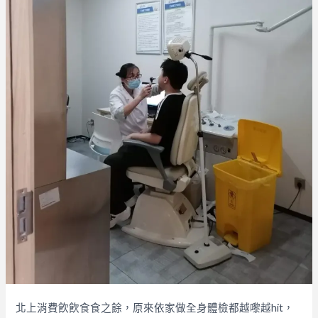
北上消費飮飮食食之餘，原來依家做全身體檢都越嚟越hit，