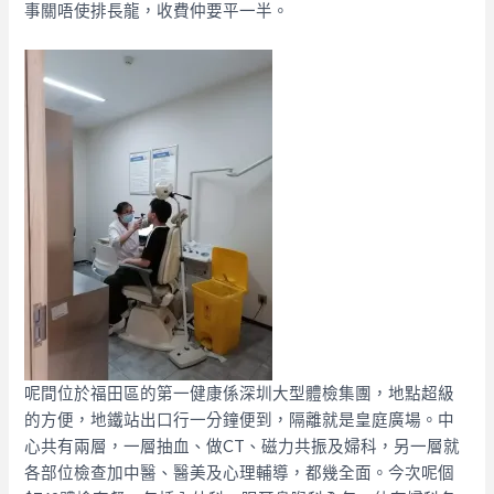
事關唔使排長龍，收費仲要平一半。
呢間位於福田區的第一健康係深圳大型體檢集團，地點超級
的方便，地鐵站出口行一分鐘便到，隔離就是皇庭廣場。中
心共有兩層，一層抽血、做CT、磁力共振及婦科，另一層就
各部位檢查加中醫、醫美及心理輔導，都幾全面。今次呢個