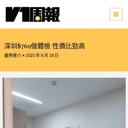
跳
至
主
Main
要
Men
內
容
深圳$769做體檢 性價比勁高
最熱推介
•
2025 年 8 月 18 日