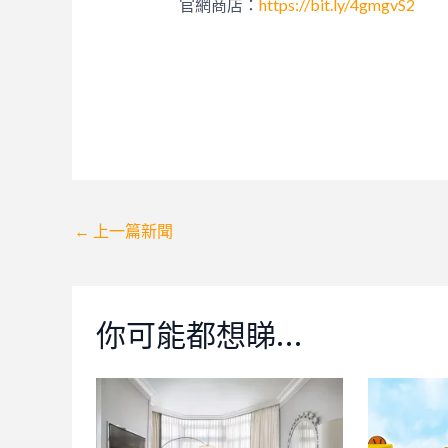
官網商店：
https://bit.ly/4gmgvS2
Post
←
上一篇新聞
navigation
你可能都想睇…