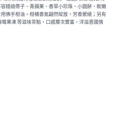
不容錯過帶子、青蘋果、香草小珍珠、小圓餅，軟嫩
食用佛手柑油，柑橘香氣翩然綻放，芳香縈繞；另有
雜莓果凍 等滋味茶點，口感層次豐富，洋溢意國情