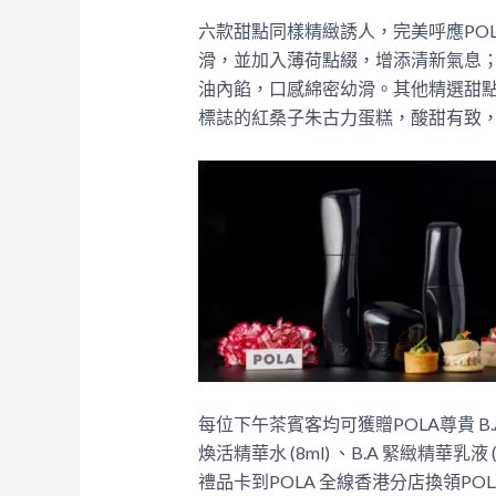
六款甜點同樣精緻誘人，完美呼應PO
滑，並加入薄荷點綴，增添清新氣息
油內餡，口感綿密幼滑。其他精選甜點
標誌的紅桑子朱古力蛋糕，酸甜有致
每位下午茶賓客均可獲贈POLA尊貴 B.A體
煥活精華水 (8ml) 、B.A 緊緻精華
禮品卡到POLA 全線香港分店換領P