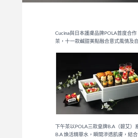
Cucina與日本護膚品牌POLA首度
茶，十一款鹹甜美點融合意式風情及
下午茶以POLA三款皇牌B.A（碧艾
B.A 煥活精華水，瞬間滲透肌膚，結