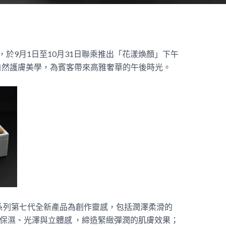
合作，於9月1日至10月31日聯乘推出「花漾煥顏」下午
自然護膚美學，為賓客帶來高雅奢華的午後時光。
）系列第七代全新產品為創作靈感，包括潤澤柔滑的
合保濕、光澤與立體感 ，締造緊緻彈潤的肌膚效果；