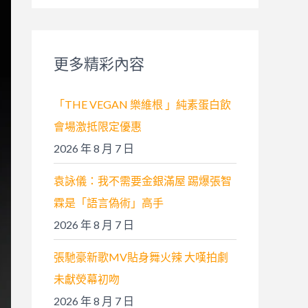
關
鍵
字
更多精彩內容
:
「THE VEGAN 樂維根 」純素蛋白飲
會場激抵限定優惠
2026 年 8 月 7 日
袁詠儀：我不需要金銀滿屋 踢爆張智
霖是「語言偽術」高手
2026 年 8 月 7 日
張馳豪新歌MV貼身舞火辣 大嘆拍劇
未獻熒幕初吻
2026 年 8 月 7 日