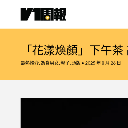
跳
至
主
要
內
容
「花漾煥顏」下午茶
最熱推介
,
為食男女
,
親子
,
頭版
•
2025 年 8 月 26 日