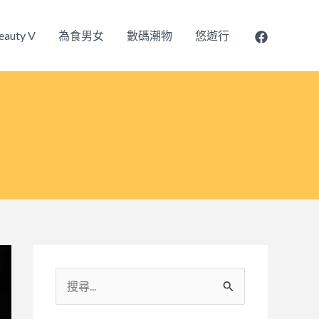
eauty V
為食男女
數碼潮物
悠遊行
搜
尋