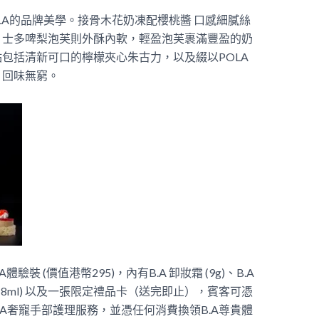
LA的品牌美學。接骨木花奶凍配櫻桃醬 口感細膩絲
；士多啤梨泡芙則外酥內軟，輕盈泡芙裹滿豐盈的奶
包括清新可口的檸檬夾心朱古力，以及綴以POLA
，回味無窮。
驗裝 (價值港幣295)，內有B.A 卸妝霜 (9g)、B.A
乳液 (8ml) 以及一張限定禮品卡（送完即止），賓客可憑
OLA奢寵手部護理服務，並憑任何消費換領B.A尊貴體