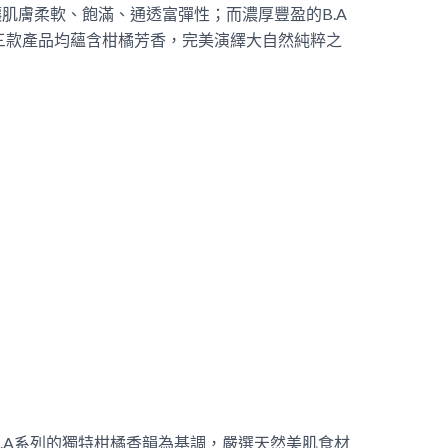
，讓肌膚柔軟、飽滿、通透富彈性；而濃厚豐盈的B.A
三款產品均蘊含柑橘芳香，完美演繹大自然純粹之
以POLA B.A系列的獨特柑橘香韻為基調，嚴選天然美肌食材