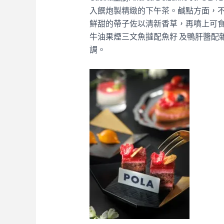
入饌炮製精緻的下午茶。鹹點方面，
鮮甜的帶子佐以清新香草，再噴上可
牛油果煙三文魚撻配魚籽 及鴨肝醬配
調。