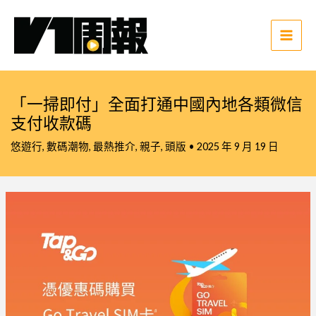
跳
至
主
Main
要
Men
內
容
「一掃即付」全面打通中國內地各類微信
支付收款碼
悠遊行
,
數碼潮物
,
最熱推介
,
親子
,
頭版
•
2025 年 9 月 19 日