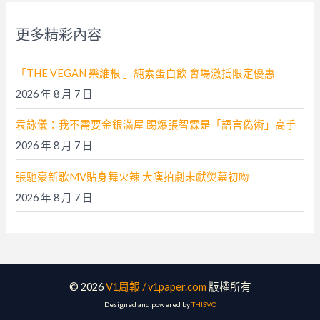
鍵
字
更多精彩內容
:
「THE VEGAN 樂維根 」純素蛋白飲 會場激抵限定優惠
2026 年 8 月 7 日
袁詠儀：我不需要金銀滿屋 踢爆張智霖是「語言偽術」高手
2026 年 8 月 7 日
張馳豪新歌MV貼身舞火辣 大嘆拍劇未獻熒幕初吻
2026 年 8 月 7 日
© 2026
V1周報 / v1paper.com
版權所有
Designed and powered by
THISVO