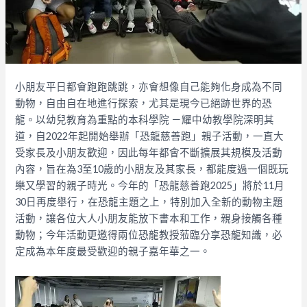
小朋友平日都會跑跑跳跳，亦會想像自己能夠化身成為不同
動物，自由自在地進行探索，尤其是現今已絕跡世界的恐
龍。以幼兒教育為重點的本科學院 －耀中幼教學院深明其
道，自2022年起開始舉辦「恐龍慈善跑」親子活動，一直大
受家長及小朋友歡迎，因此每年都會不斷擴展其規模及活動
內容，旨在為3至10歲的小朋友及其家長，都能度過一個既玩
樂又學習的親子時光。今年的「恐龍慈善跑2025」將於11月
30日再度舉行，在恐龍主題之上，特別加入全新的動物主題
活動，讓各位大人小朋友能放下書本和工作，親身接觸各種
動物；今年活動更邀得兩位恐龍教授蒞臨分享恐龍知識，必
定成為本年度最受歡迎的親子嘉年華之一。