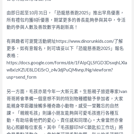
由即日起至10月31日，「恐龍慈善跑2025」推出早鳥優惠，
所有禮包均獲8折優惠，期望更多的善長能夠參與其中，令活
動的參與人數及善款數字再創新高！
有興趣者可瀏覽活動網址https://www.dinorunkids.com/了解
更多，如有意報名，則可填妥以下「恐龍慈善跑2025」報名
表格：
https://docs.google.com/forms/d/e/1FAIpQLSfGD3DsxqhLXla
w8xIzKZUE8LDEi5rO_z4v3djPuQMivnpJNg/viewform?
usp=send_form
另一方面，毛孩亦是今年一大新元素。生態親子旅遊專家Ivan
哥哥將會準備一個意想不到的特別物種體驗予參加者，大家
能親身零距離接觸多種奇趣小動物，感受一堂難忘的自然
課。「親親毛孩」則讓小朋友能夠與可愛毛孩進行各種互
動，有助培養他們的愛心、責任感和同理心。大會當然亦會
貼心照顧每位家長，其中「毛孩腳印NFC鎖匙扣工作坊」將