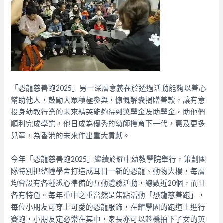
「恐龍慈善跑2025」另一深層意義在於透過活動能夠以善心
幫助他人，鼓勵大眾積極參與，慷慨解囊捐贈善款，讓有意
投身幼教行業的未來精英能夠得到獎學金及助學金，助他們
順利完成學業，他日成為優秀的幼師撫育下一代，惠及更多
兒童，為香港的未來作出重大貢獻。
今年「恐龍慈善跑2025」繼續於耀中幼教學院舉行，策劃團
隊特別把整幢學舍打造成耳目一新的恐龍、動物大樓，每層
均會設有各種悉心準備的互動體驗活動，總數近20個，而且
各有特色。每年重中之重當然是焦點活動「恐龍慈善跑」，
每位小朋友可穿上可愛的恐龍服飾，在耀學園的跑道上進行
賽跑，小朋友定必樂在其中，家長亦可以趁機拍下子女的英