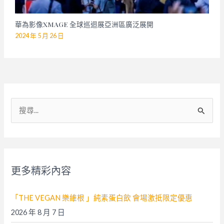
華為影像XMAGE 全球巡迴展亞洲區廣泛展開
2024 年 5 月 26 日
搜
尋
關
鍵
字
更多精彩內容
:
「THE VEGAN 樂維根 」純素蛋白飲 會場激抵限定優惠
2026 年 8 月 7 日