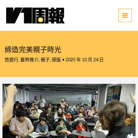
跳
至
主
Main
要
Men
內
容
締造完美親子時光
悠遊行
,
最熱推介
,
親子
,
頭版
•
2025 年 10 月 24 日