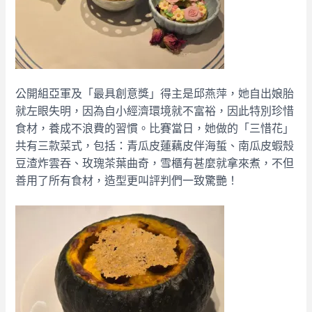
公開組亞軍及「最具創意獎」得主是邱燕萍，她自出娘胎
就左眼失明，因為自小經濟環境就不富裕，因此特別珍惜
食材，養成不浪費的習慣。比賽當日，她做的「三惜花」
共有三款菜式，包括：青瓜皮蓮藕皮伴海蜇、南瓜皮蝦殼
豆渣炸雲吞、玫瑰茶葉曲奇，雪櫃有甚麼就拿來煮，不但
善用了所有食材，造型更叫評判們一致驚艷！