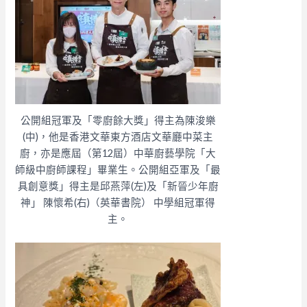
公開組冠軍及「零廚餘大獎」得主為陳浚樂
(中)，他是香港文華東方酒店文華廳中菜主
廚，亦是應屆（第12屆）中華廚藝學院「大
師級中廚師課程」畢業生。
公開組亞軍及「最
具創意獎」得主是邱燕萍(左)及「新晉少年廚
神」 陳懷希(右)（英華書院） 中學組冠軍得
主。