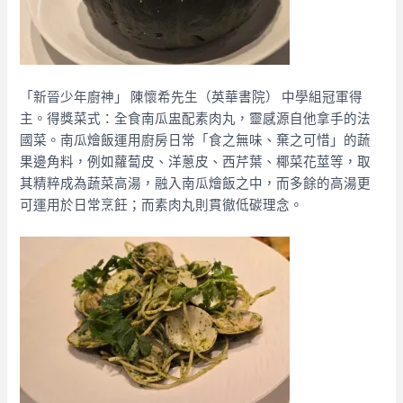
「新晉少年廚神」 陳懷希先生（英華書院） 中學組冠軍得
主。得獎菜式：全食南瓜盅配素肉丸，靈感源自他拿手的法
國菜。南瓜燴飯運用廚房日常「食之無味、棄之可惜」的蔬
果邊角料，例如蘿蔔皮、洋蔥皮、西芹葉、椰菜花莖等，取
其精粹成為蔬菜高湯，融入南瓜燴飯之中，而多餘的高湯更
可運用於日常烹飪；而素肉丸則貫徹低碳理念。