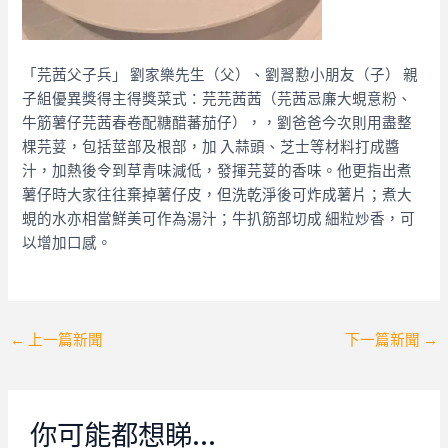
「芫茜父子兵」 劉家樂先生（父）、劉翯懃小朋友（子） 親
子組優異獎得主得獎菜式：芫芫茜茜（芫茜忌廉大蜆意粉、
牛筋薯仔芫茜春卷配糖醋蕃茄仔），，劉爸爸今次則用盡整
棵芫荽，包括莖部及根部，加 入蒜頭、芝士等材料打成醬
汁，加熱後令到草青味減低，發揮芫荽的香味。他更指出煮
薯仔時大家往往棄掉薯仔皮，但洗乾淨後可炸成薯片；煮大
蜆的水亦相當鮮美可作為湯汁；牛扒筋部切成 細粒炒香，可
以增加口感。
Post
←
上一篇新聞
下一篇新聞
→
navigation
你可能都想睇…