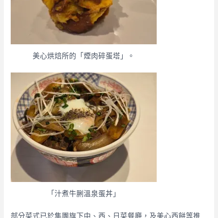
美心烘焙所的「煙肉碎蛋塔」。
「汁煮牛脷溫泉蛋丼」
部分菜式已於集團旗下中、西、日菜餐廳，及美心西餅等推