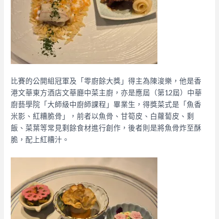
比
賽的公開組冠軍及「零廚餘大獎」得主為陳浚樂，他是香
港文華東方酒店文華廳中菜主廚，亦是應屆（第12屆）中華
廚藝學院「大師級中廚師課程」畢業生，得獎菜式是「魚香
米影、紅糟脆骨」，前者以魚骨、甘筍皮、白蘿蔔皮、剩
飯、菜葉等常見剩餘食材進行創作，後者則是將魚骨炸至酥
脆，配上紅糟汁。