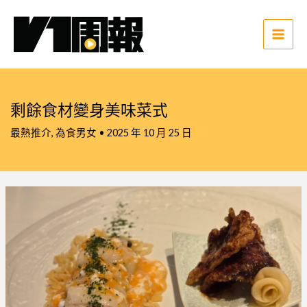
跳
至
主
Main
要
Men
內
容
剩餘食材變身美味菜式
最熱推介
,
為食男女
•
2025 年 10 月 25 日