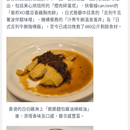
出，包括美心烘焙所的「煙肉碎蛋塔」、快餐線can.teen的
「香煎XO醬豆香雞胸肉餅」、日式餐廳中目黑的「吉列牛舌
薯波伴醋味噌」、機構餐務的「汁煮牛脷溫泉蛋丼」及「日
式吉列牛脷咖喱飯」，至今已成功挽救了680公斤剩餘食材。
香滑的白切雞淋上「脆脆麵包雞油辣椒油」
後，添增香味及口感，層次感豐富。