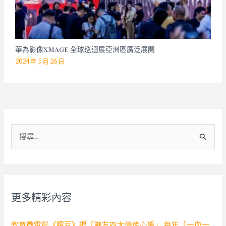
華為影像XMAGE 全球巡迴展亞洲區廣泛展開
2024 年 5 月 26 日
搜
尋
關
鍵
字
更多精彩內容
:
教育微電影《腰豆》揭「糖友四大僥倖心態」 每年「一血一