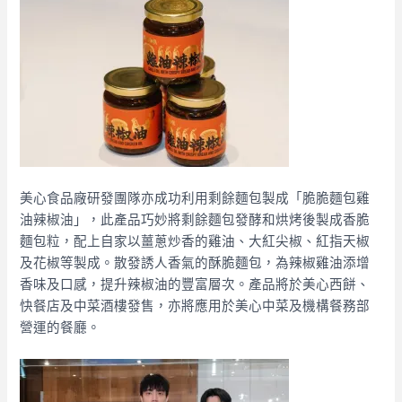
美心食品廠研發團隊亦成功利用剩餘麵包製成「脆脆麵包雞
油辣椒油」，此產品巧妙將剩餘麵包發酵和烘烤後製成香脆
麵包粒，配上自家以薑蔥炒香的雞油、大紅尖椒、紅指天椒
及花椒等製成。散發誘人香氣的酥脆麵包，為辣椒雞油添增
香味及口感，提升辣椒油的豐富層次。產品將於美心西餅、
快餐店及中菜酒樓發售，亦將應用於美心中菜及機構餐務部
營運的餐廳。