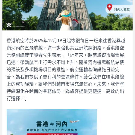
香港航空將於
2025
年
12
月
19
日起恢復每日一班來往香港與越
南河內的直飛航線，進一步強化其亞洲航線網絡。
香港航空
常務副總裁李殿春先生
表示：「近年來，
越南旅遊市場發展
迅速，帶動航空出行需求不斷上升。
隨着河內機場新航站樓
的建設及多項機場項目的推進，
航空運輸基礎設施日益完
善，為我們提供了更有利的營運條件。
結合我們在峴港航線
上的成功經驗，讓我們對越南市場充滿信心。
未來，我們將
持續深化在越南的業務佈局，為旅客提供更便捷、
高效的出
行選擇。」