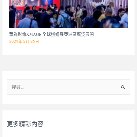
華為影像XMAGE 全球巡迴展亞洲區廣泛展開
2024 年 5 月 26 日
搜
尋
關
鍵
字
更多精彩內容
: