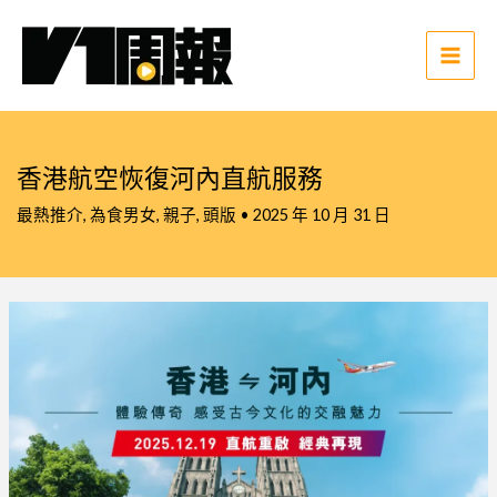
跳
至
主
Main
要
Men
內
容
香港航空恢復河內直航服務
最熱推介
,
為食男女
,
親子
,
頭版
•
2025 年 10 月 31 日