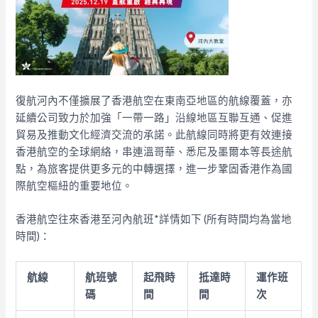
復航河內不僅擴展了香港航空在東南亞地區的航線覆蓋，
亦
延續公司致力於加強「一帶一路」沿線地區互聯互通、
促進
貿易及推動文化經濟交流的承諾。
此航線同時將更有效連接
香港航空的全球網絡，串連溫哥華、
悉尼及墨爾本等長途航
點，為旅客提供更多元的中轉選擇，
進一步鞏固香港作為國
際航空樞紐的重要地位。
香港航空往來香港至河內航班
*
詳情如下
(
所有時間均為當地
時間
)
：
航線
航班號
起飛時
抵達時
運作班
碼
間
間
次