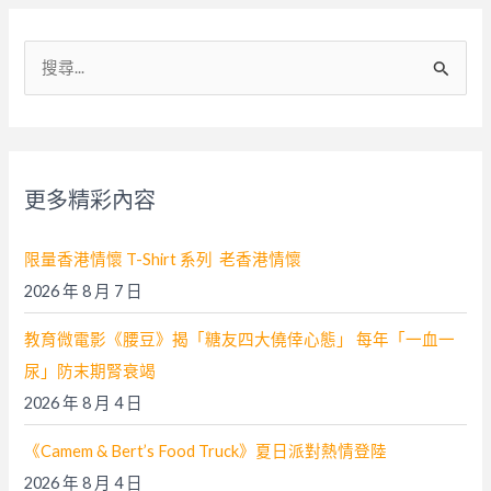
搜
尋
關
鍵
字
更多精彩內容
:
限量香港情懷 T-Shirt 系列 老香港情懷
2026 年 8 月 7 日
教育微電影《腰豆》揭「糖友四大僥倖心態」 每年「一血一
尿」防末期腎衰竭
2026 年 8 月 4 日
《Camem & Bert’s Food Truck》夏日派對熱情登陸
2026 年 8 月 4 日