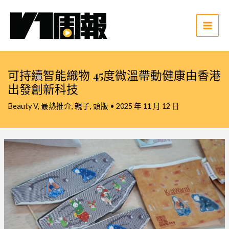
跳
至
主
Main
要
Men
內
容
可持續智能織物 45度微溫帶動健康由香港
出發創新科技
Beauty V
,
最熱推介
,
親子
,
頭版
•
2025 年 11 月 12 日