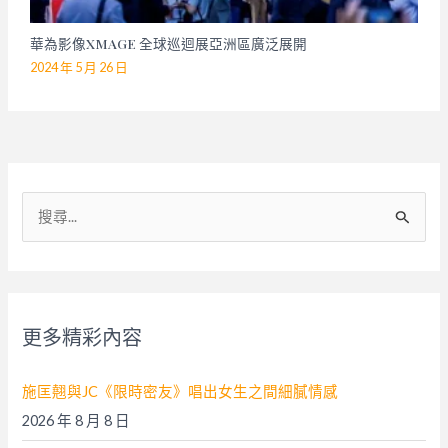
華為影像XMAGE 全球巡迴展亞洲區廣泛展開
2024 年 5 月 26 日
搜
尋
關
鍵
字
更多精彩內容
:
施匡翹與JC《限時密友》唱出女生之間細膩情感
2026 年 8 月 8 日