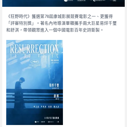
《狂野時代》獲選第78屆康城影展競賽電影之一、更獲得
「評審特別獎」。著名內地導演畢贛攜手兩大巨星易烊千璽
和舒淇，帶領觀眾進入一個中國電影百年史詩鉅製。