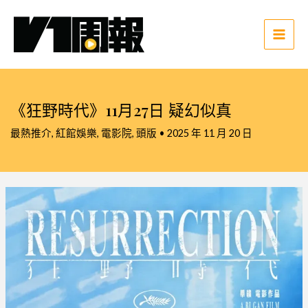
跳
至
主
Main
要
Men
內
容
《狂野時代》11月27日 疑幻似真
最熱推介
,
紅館娛樂
,
電影院
,
頭版
•
2025 年 11 月 20 日