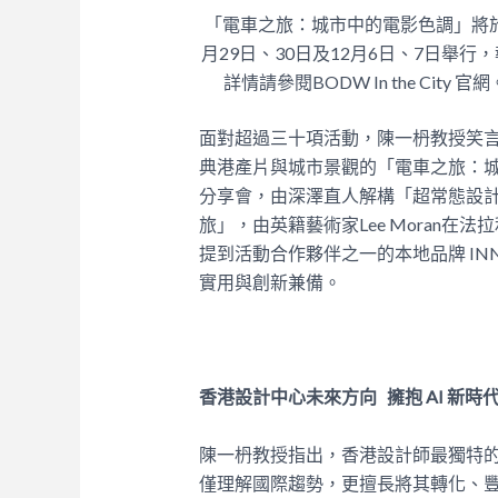
「電車之旅：城市中的電影色調」將於
月29日、30日及12月6日、7日舉行
詳情請參閱BODW In the City 官網
面對超過三十項活動，陳一枬教授笑
典港產片與城市景觀的「電車之旅：
分享會，由深澤直人解構「超常態設
旅」，由英籍藝術家
Lee Moran
在法拉
提到活動合作夥伴之一的本地品牌
IN
實用與創新兼備。
香港設計中心未來方向
擁抱
AI
新時
陳一枬教授指出，香港設計師最獨特
僅理解國際趨勢，更擅長將其轉化、