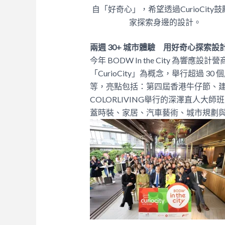
自「好奇心」，希望透過CurioCity
家探索身邊的設計。
兩週
30+
城市體驗 用好奇心探索設
今年
BODW In the City
為響應設計營
「
CurioCity
」為概念，舉行超過
30
個
等，亮點包括：第四屆香港牛仔節、
COLORLIVING
舉行的深澤直人大師班
蓋時裝、家居、汽車藝術、城市規劃