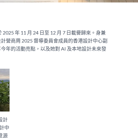
於
2025
年
11
月
24
日至
12
月
7
日載譽歸來。身兼
設計營商周
2025
督導委員會成員的香港設計中心副
享今年的活動亮點，以及她對
AI
及本地設計未來發
及設計
設計中
意源