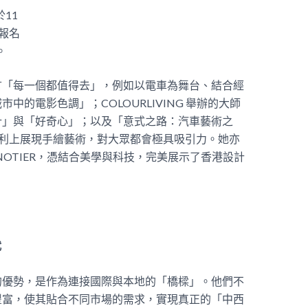
11
，報名
。
言「每一個都值得去」，例如以電車為舞台、結合經
城市中的電影色調」；
COLOURLIVING
舉辦的大師
計」與「好奇心」；以及「意式之路：汽車藝術之
利上展現手繪藝術，對大眾都會極具吸引力。她亦
NOTIER
，憑結合美學與科技，完美展示了香港設計
代
的優勢，是作為連接國際與本地的「橋樑」。他們不
豐富，使其貼合不同市場的需求，實現真正的「中西