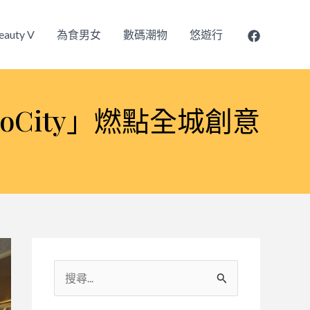
eauty V
為食男女
數碼潮物
悠遊行
rioCity」燃點全城創意
搜
尋