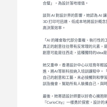
合璧」，為設計落地增值。
談到
AI
對設計界的影響，她認為
AI
讓
3D
打印可迅速、低成本地將設計概念
高決策效率。
「
AI
的確會取代部分重複、執行性的
真正的創意往往帶有反常理的元素，
創意可能是往西走，這種獨特的
idea
是
她又重申，香港設計中心以培育年輕
進，將
AI
等新科技納入培訓課程中。
自己的創意和工藝，未必接觸到和學
訓及機會，幫助所有人裝備自己，與
最後，她寄語設計師要以好奇心擁抱
『
CurioCity
』一樣勇於探索，設計的