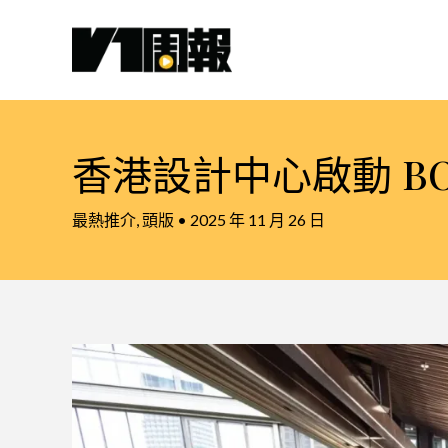
跳
至
主
要
內
容
香港設計中心啟動 BODW
最熱推介
,
頭版
•
2025 年 11 月 26 日