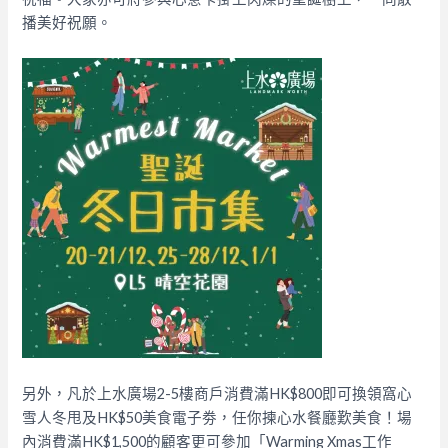
播美好祝願。
另外，凡於上水廣場2-5樓商戶消費滿HK$800即可換領窩心
雪人冬甩及HK$50美食電子劵，任你揀心水餐廳歎美食！場
內消費滿HK$1,500的顧客更可參加「Warming Xmas工作