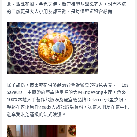
盒、聖誕花圈、金色天使、麋鹿造型及聖誕老人，甜而不膩
的口感更是大人小朋友都喜歡，是每個聖誕聚會必備。
除了甜點，市集亦提供多款適合聖誕餐桌的特色美食。「Les
Saveurs」由藍帶廚藝學院畢業的大廚Eric Wong主理，帶來
100%本地人手製作龍蝦湯及殿堂級品牌Delverde米型意粉，
輕鬆在家還原Threads大熱龍蝦湯意粉，讓家人朋友在家中也
能享受米芝蓮級的法式浪漫。