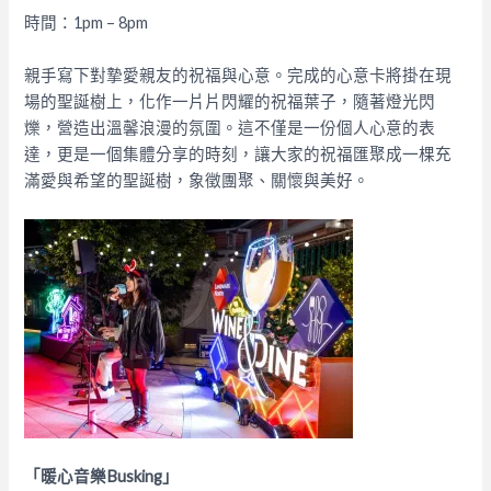
時間：1pm – 8pm
親手寫下對摯愛親友的祝福與心意。完成的心意卡將掛在現
場的聖誕樹上，化作一片片閃耀的祝福葉子，隨著燈光閃
爍，營造出溫馨浪漫的氛圍。這不僅是一份個人心意的表
達，更是一個集體分享的時刻，讓大家的祝福匯聚成一棵充
滿愛與希望的聖誕樹，象徵團聚、關懷與美好。
「暖心音樂Busking」