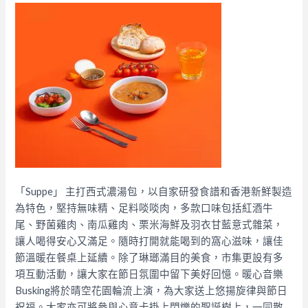
「Suppe」 主打西式濃湯包，以自家研發食譜和香港新鮮製造
為特色，堅持無味精、足料啖啖肉，多款口味包括紅酒牛
尾、野菌雞肉、南瓜雞肉、栗米海鮮及羽衣甘藍意式雜菜，
讓人喝得安心又滿足。隨時打開就能喝到的窩心滋味，讓佳
節溫暖在餐桌上延續。除了琳瑯滿目的美食，市集更設有多
項互動活動，讓大家在節日氛圍中留下美好回憶。暖心音樂
Busking將於晴空花園輪流上演，為大家送上悠揚旋律與節日
祝福。大家亦可將參與心意卡掛上閃爍的聖誕樹上，一同散