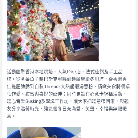
活動匯聚香港本地烘焙、人氣IG小店、法式佳餚及手工品
牌，從奢華魚子醬巴斯克蛋糕到趣緻聖誕冬甩塔，從香濃杏
仁拖肥脆脆到自製Threads大熱龍蝦湯意粉，精緻美食將餐桌
化作愛、甜蜜與喜悅的延伸；同時更設有心意卡祝福活動、
暖心音樂Busking及聖誕工作坊，讓大家把暖意帶回家，與親
友分享溫馨時光，讓這個冬日充滿愛、笑聲、幸福與無限暖
意。