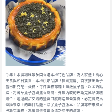
今年上水廣場匯聚多間香港本地特色品牌，為大家送上窩心
美食與節日驚喜。本地烘焙品牌「搓圓撳扁」首次推出魚子
醬巴斯克芝士蛋糕，每件蛋糕都鋪上頂級魚子醬，以金箔點
綴，將奢華魚子醬與焦香綿密、外焦內軟的巴斯克乳酪蛋糕
結合，透過鹹甜交織的豐富口感創造味蕾驚喜，必定會成爲
聖誕餐桌上的矚目話題。除了魚子醬版本，品牌亦帶來鮮果
巴斯克蛋糕，為家庭聚會增添清新甜美的滋味。