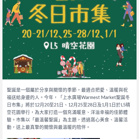
聖誕是一個屬於分享與關懷的季節，最適合把愛、溫暖與祝
福送給身邊的人。今年，「上水廣場Warmest Market聖誕冬
日市集」將於12月20至21日、12月25至28日及1月1日於L5晴
空花園舉行，為大家打造一個充滿暖意、洋溢幸福的佳節體
驗。市集以「最溫馨聖誕」為主題，透過窩心美食、溫馨活
動，送上最真摯的關懷與最溫暖的陪伴。