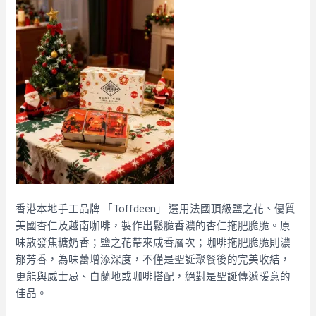
香港本地手工品牌 「Toffdeen」 選用法國頂級鹽之花、優質
美國杏仁及越南咖啡，製作出鬆脆香濃的杏仁拖肥脆脆。原
味散發焦糖奶香；鹽之花帶來咸香層次；咖啡拖肥脆脆則濃
郁芳香，為味蕾增添深度，不僅是聖誕聚餐後的完美收結，
更能與威士忌、白蘭地或咖啡搭配，絕對是聖誕傳遞暖意的
佳品。