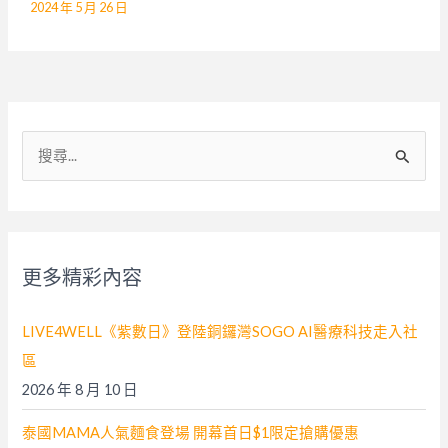
2024 年 5 月 26 日
搜
尋
關
鍵
字
更多精彩內容
:
LIVE4WELL《紫數日》登陸銅鑼灣SOGO AI醫療科技走入社
區
2026 年 8 月 10 日
泰國MAMA人氣麵食登場 開幕首日$1限定搶購優惠