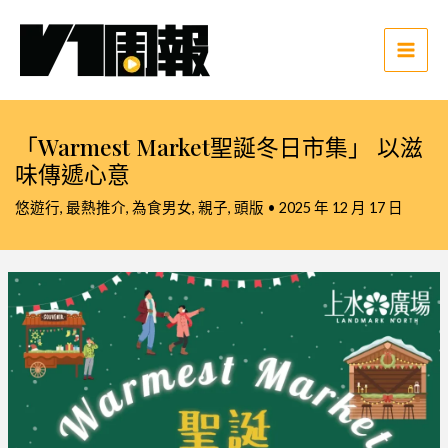
跳
至
主
Main
要
Men
內
容
「Warmest Market聖誕冬日市集」 以滋
味傳遞心意
悠遊行
,
最熱推介
,
為食男女
,
親子
,
頭版
•
2025 年 12 月 17 日