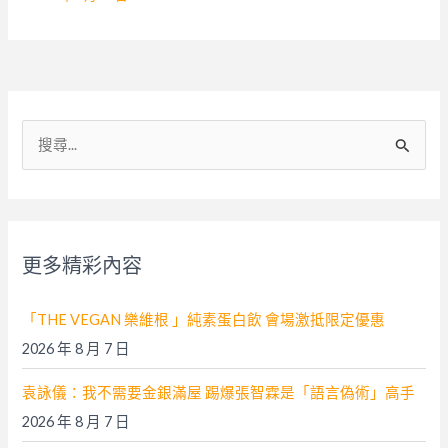
搜
尋
關
鍵
字
更多精彩內容
:
「THE VEGAN 樂維根 」純素蛋白飲 會場激抵限定優惠
2026 年 8 月 7 日
袁詠儀：我不需要金銀滿屋 踢爆張智霖是「語言偽術」高手
2026 年 8 月 7 日