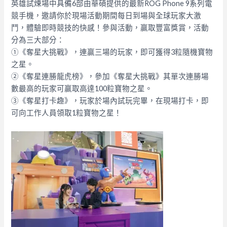
英雄試煉場中具備6部由華碩提供的最新ROG Phone 9系列電
競手機，邀請你於現場活動期間每日到場與全球玩家大激
鬥，體驗即時競技的快感！參與活動，贏取豐富獎賞，活動
分為三大部分：
①《奪星大挑戰》，連贏三場的玩家，即可獲得3粒隨機寶物
之星。
②《奪星連勝龍虎榜》，參加《奪星大挑戰》其單次連勝場
數最高的玩家可贏取高達100粒寶物之星。
③《奪星打卡趣》，玩家於場內試玩完畢，在現場打卡，即
可向工作人員領取1粒寶物之星！