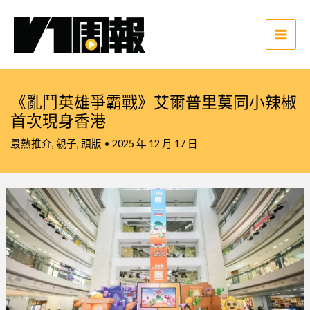
跳
至
主
Main
要
Men
內
容
《亂鬥英雄爭霸戰》艾爾普里莫同小辣椒
首次現身香港
最熱推介
,
親子
,
頭版
•
2025 年 12 月 17 日