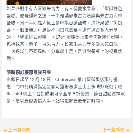
如果派對中有人喜歡朱古力、有人偏愛水果系，「聖誕雙色
蛋糕」便是穩陣之選。一半是濃郁朱古力忌廉與朱古力海綿
蛋糕，另一半則是人氣士多啤梨忌廉蛋糕，清新果酸平衡奶
香，一個蛋糕即可滿足不同口味需要。還有適合多人分享
的，「聖誕拼式蛋糕」。17cm 蛋糕盤上集合 7 款迷你蛋糕，
包括抹茶、栗子、白朱古力、松露朱古力等多款人氣口味，
一次過試勻不同風味，分享感十足，是派對餐桌上的視覺焦
點。
限時預訂優惠最後召集
由即日起至 12 月 18 日，Châteraisé 推出聖誕蛋糕預訂優
惠：門市訂購滿指定金額可獲贈忌廉芝士士多啤梨班戟；經
ReUbird 網上平台訂購則可享全單 9 折優惠。節日甜點選擇眾
多，想以最優惠價入手，記得把握最後預訂時間。
Post
←
上一篇新聞
下一篇新聞
→