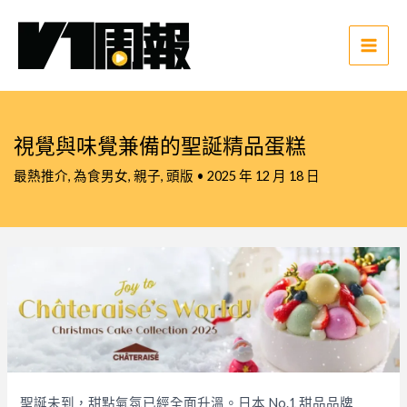
跳
至
主
Main
要
Men
內
容
視覺與味覺兼備的聖誕精品蛋糕
最熱推介
,
為食男女
,
親子
,
頭版
•
2025 年 12 月 18 日
聖誕未到，甜點氣氛已經全面升溫。日本 No.1 甜品品牌