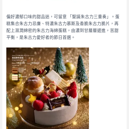
偏好濃郁口味的甜品迷，可留意 「聖誕朱古力三重奏」。蛋
糕集合朱古力忌廉、特濃朱古力慕斯及香脆朱古力脆片，再
配上濕潤綿密的朱古力海綿蛋糕，由濃到甘層層遞進，苦甜
平衡，是朱古力愛好者的節日首選。