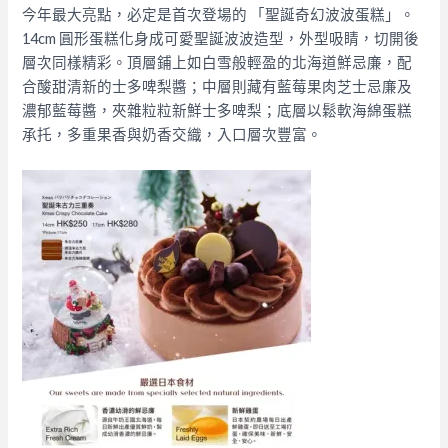
今年最大亮點，必定是首次登場的 「聖誕奇幻波波蛋糕」。
14cm 圓形蛋糕化身成可愛聖誕波波造型，外型吸睛，切開後
層次同樣精彩。頂層鋪上如白雪般輕盈的北海道鮮忌廉，配
合酸甜清新的士多啤梨醬；中層則藏有藍莓果肉芝士忌廉及
濃郁藍莓醬，夾雜粒粒新鮮士多啤梨；底層以鬆軟海綿蛋糕
承托，多重果香與奶香交織，入口層次豐富。