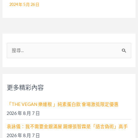
2024 年 5 月 26 日
搜
尋
關
鍵
字
更多精彩內容
:
「THE VEGAN 樂維根 」純素蛋白飲 會場激抵限定優惠
2026 年 8 月 7 日
袁詠儀：我不需要金銀滿屋 踢爆張智霖是「語言偽術」高手
2026 年 8 月 7 日