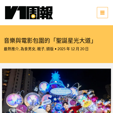
跳
至
主
Main
要
Men
內
容
音樂與電影包圍的「聖誕星光大道」
最熱推介
,
為食男女
,
親子
,
頭版
•
2025 年 12 月 20 日