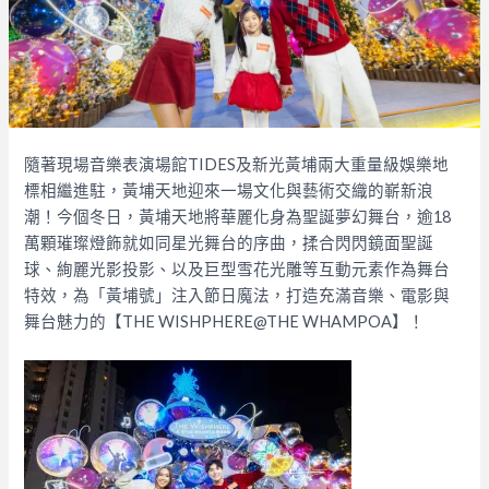
隨著現場音樂表演場館TIDES及新光黃埔兩大重量級娛樂地
標相繼進駐，黃埔天地迎來一場文化與藝術交織的嶄新浪
潮！今個冬日，黃埔天地將華麗化身為聖誕夢幻舞台，逾18
萬顆璀璨燈飾就如同星光舞台的序曲，揉合閃閃鏡面聖誕
球、絢麗光影投影、以及巨型雪花光雕等互動元素作為舞台
特效，為「黃埔號」注入節日魔法，打造充滿音樂、電影與
舞台魅力的【THE WISHPHERE@THE WHAMPOA】！