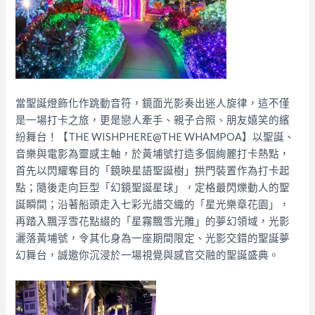
當聖誕燈飾化作跳動音符，鏡面光影奏出迷人旋律，這不僅
是一場打卡之旅，更是戀人牽手、親子合照、朋友嬉笑的繽
紛舞台！【THE WISHPHERE@THE WHAMPOA】以聖誕、
音樂與電影為靈感主軸，於黃埔號打造多個絢麗打卡熱點，
首先以閃耀奪目的「鏡映星語聖誕樹」拱門裝置作為打卡起
點；隨後走向巨型「幻鏡聖誕星球」，定格最閃爍動人的聖
誕瞬間；沿著船頭走入七彩光譜交織的「星光樂章花園」，
再踏入飄浮雪花點綴的「星霧飄雪光雕」的夢幻領域，光影
灑落黃埔號，令其化身為一座期間限定、光影交錯的聖誕夢
幻舞台，誠邀你沉浸於一場視覺與感官交融的聖誕盛典。