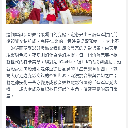
這個聖誕夢幻舞台最矚目的亮點，定必是由三層聖誕拱門前
後視覺交錯組成、高達4.5米的「鏡映星語聖誕樹」，大小不
一的鏡面聖誕球與燈飾交織出層次豐富的光影場景，白天呈
現繽紛色彩，夜晚則幻化為夢幻璀璨，每一個角落完美捕捉
新世代的打卡美學，絕對是 IG-able、吸 LIKE的必到熱點；沿
著船身走向船頭則是洋溢節日氣息的「星光樂章花園」，邀
請大家走進光影交錯的聖誕世界，沉浸於音樂與夢幻之中；
就連德安街一帶亦變身成被音樂與電影包圍的「聖誕星光大
道」，讓大家成為這場冬日鉅獻的主角，譜寫專屬的節日樂
章。