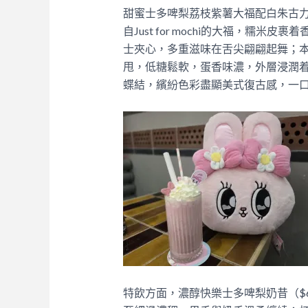
甜蜜士多啤梨荔枝紫薯大福配白朱古力
自Just for mochi的大福，糯
士夾心，多重滋味在舌尖翩翩起舞；本地訂製
甩，低糖鬆軟，蛋香味濃，外層浸潤
蝶結，繽紛色彩盡顯美式復古感，一
特飲方面，濃醇快樂士多啤梨奶昔（$