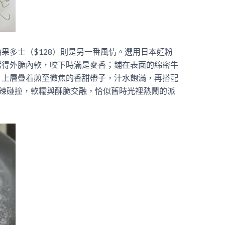
果多士（$128）則是另一番風情。選用日本麵粉
烤得外脆內軟，咬下時滿是麥香；鋪在表面的綿密牛
；上層疊着煎至微焦的香甜帶子，汁水飽滿，再搭配
香辣碰撞，軟糯與酥脆交融，恰似舊時光裡熱鬧的派