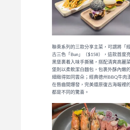
聯乘系列的三款分享主菜，可謂將「
古三色「Bun」（$158），這款首
黑堡裹着入味手撕豬，搭配清爽高麗
堡則以柔軟潔白麵包，包裹外酥內嫩
細緻得如同雲朵；經典德州BBQ牛肉
在唇齒間爆發，完美還原復古海報裡
都是不同的驚喜。