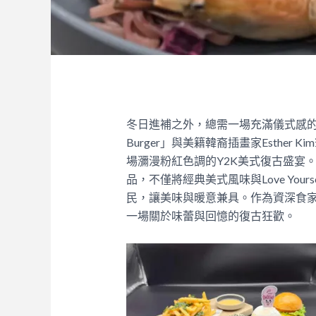
冬日進補之外，總需一場充滿儀式感的味蕾派對
Burger」與美籍韓裔插畫家Esther K
場瀰漫粉紅色調的Y2K美式復古盛宴
品，不僅將經典美式風味與Love Yo
民，讓美味與暖意兼具。作為資深食
一場關於味蕾與回憶的復古狂歡。