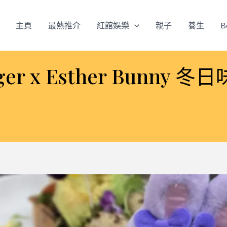
主頁
最熱推介
紅館娛樂
親子
養生
B
s Burger x Esther Bu