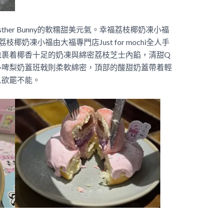
her Bunny的軟糯甜美元氣。幸福荔枝椰奶凍小福
奶凍小福由大福專門店Just for mochi全人手
包裹着椰香十足的奶凍與綿密荔枝芝士內餡，清甜Q
多啤梨奶蓋班戟則柔軟綿密，頂部的酸甜奶蓋帶着輕
人欲罷不能。