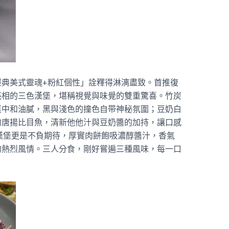
經典美式靈魂+粉紅個性」詮釋得淋漓盡致。首推復
度亮相的三色漢堡，堪稱視覺與味覺的雙重驚喜。竹炭
菜中和油膩，黑與淺色的撞色自带神秘氛圍；豆奶白
的唐揚比目魚，清新他他汁與豆奶醬的加持，讓口感
漢堡更是不負期待，厚實肉餅飽吸濃醇醬汁，香氣
的熱烈風情。三人分食，剛好嘗遍三種風味，每一口