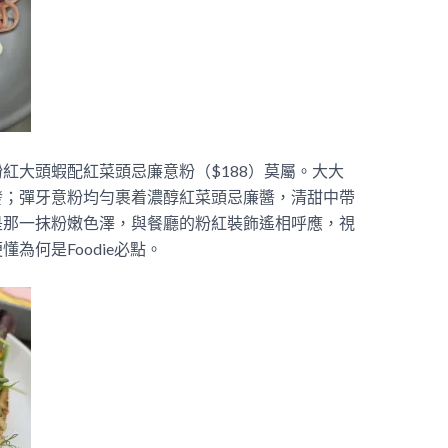
紅大頭蝦配紅菜頭忌廉意粉（$188）莫屬。大大
發；彈牙意粉均勻裹着濃醇紅菜頭忌廉醬，清甜中帶
是那一抹粉嫩色澤，與餐廳的粉紅裝飾遙相呼應，視
為何是Foodie必點。