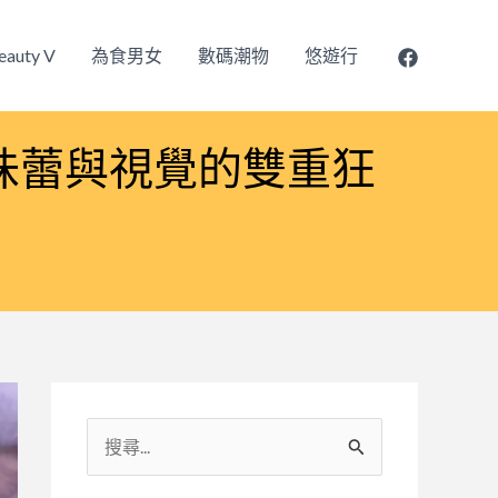
eauty V
為食男女
數碼潮物
悠遊行
nny 冬日味蕾與視覺的雙重狂
搜
尋