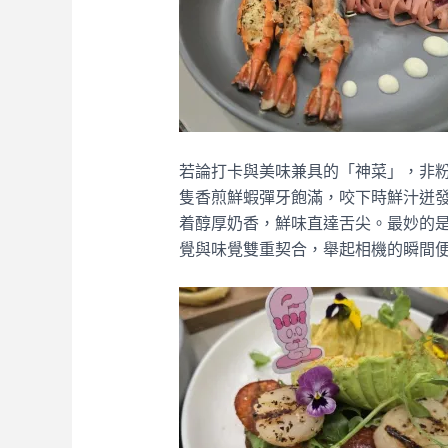
若論打卡與美味兼具的「神菜」，非粉
隻香煎鮮蝦彈牙飽滿，咬下時鮮汁迸
着醇厚奶香，鮮味直達舌尖。最妙的
覺與味覺雙重契合，舉起相機的瞬間便懂