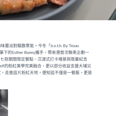
驅散寒氣。今冬「b.o.t.h. By Texas
im筆下的Esther Bunny攜手，帶來港首次聯乘企劃一
。七款期間限定餐點、沉浸式打卡場景與限量紀念
urself的粉紅美學完美融合，更以部分收益支援大埔災
家，走進這片粉紅天地，便知這不僅是一餐飯，更是