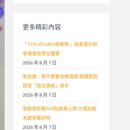
關
鍵
字
更多精彩內容
:
「THE VEGAN 樂維根 」純素蛋白飲
會場激抵限定優惠
2026 年 8 月 7 日
袁詠儀：我不需要金銀滿屋 踢爆張智
霖是「語言偽術」高手
2026 年 8 月 7 日
張馳豪新歌MV貼身舞火辣 大嘆拍劇
未獻熒幕初吻
2026 年 8 月 7 日