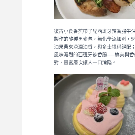
復古小食香煎帶子配西班牙辣香腸牛油
製作的酸種黑麥包，無化學添加劑，
油果帶來滑潤油香，與多士堪稱絕配
風味濃烈的西班牙辣香腸——鮮美與
對，豐富層次讓人一口淪陷。