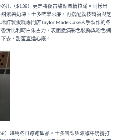
冬甩（$138）更是將復古甜點風情拉滿。同樣出
米皮裹着香甜紫薯奶凍、士多啤梨忌廉，再搭配荔枝蒟蒻與芝
蛋糕專門店Taylor Made Cake人手製作的冬
着香滑比利時白朱古力，表面撒滿彩色裝飾與粉色蝴
口下去，甜蜜直達心底。
68）堪稱冬日療癒聖品。士多啤梨與濃醇牛奶攪打