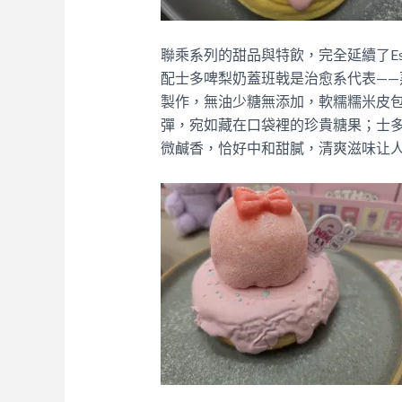
聯乘系列的甜品與特飲，完全延續了Est
配士多啤梨奶蓋班戟是治愈系代表——荔枝椰
製作，無油少糖無添加，軟糯糯米皮
彈，宛如藏在口袋裡的珍貴糖果；士
微鹹香，恰好中和甜膩，清爽滋味让