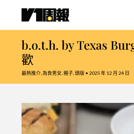
跳
至
主
要
內
b.o.t.h. by Texa
容
歡
最熱推介
,
為食男女
,
親子
,
頭版
•
2025 年 12 月 24 日