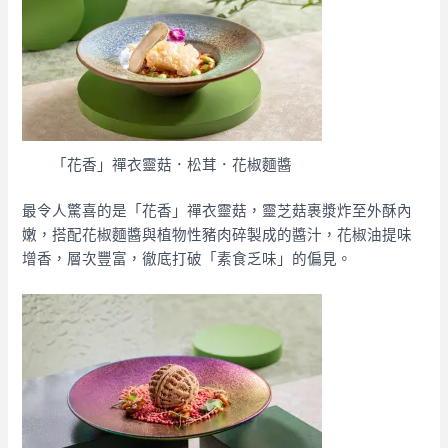
「花香」禪衣靈菇．松茸．花椒麵醬
最令人驚喜的是「花香」禪衣靈菇，靈芝菇裹漿炸至外酥內
嫩，搭配花椒麵醬與植物性豬肉碎製成的醬汁，花椒油提味
增香，層次豐富，徹底打破「素食乏味」的偏見。