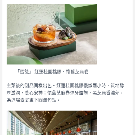
「蜜餞」 紅蓮桂圓桃膠．懷舊芝麻卷
主菜後的甜品同樣出色。紅蓮桂圓桃膠慢燉兩小時，質地醇
厚滋潤，養心安神；懷舊芝麻卷彈牙煙韌，黑芝麻香濃郁，
為這場素宴畫下圓滿句點。