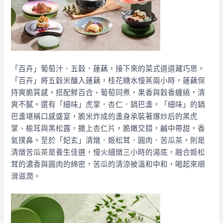
「百卉」葡萄汁．五穀．蓮藕，
接下來的菜式道道藏巧思。
「百卉」將五穀米釀入蓮藕，桂花糖水慢蒸兩小時，蓮藕保
持爽脆質感，搭配鮮百合、葡萄同煮，果香與穀香纏繞，清
爽不膩。還有
「細味」虎掌．杏仁．鍋巴盞，
「細味」的鍋
巴盞堪稱口感盛宴，脆米炸成的盞身承裝著爆炒后的黑虎
掌、榆耳與黑松露，撒上杏仁片，脆嫩交錯，鹹中帶甜，香
氣撲鼻。至於
「妃玄」清燉．姬松茸．圓肉．苦瓜茶，則是
清燉苦瓜茶是養生佳選，慢火細燉三小時的湯底，融合姬松
茸的濃香與圓肉的綿密，苦瓜的清涼被溫和中和，喝起來順
滑滋潤。