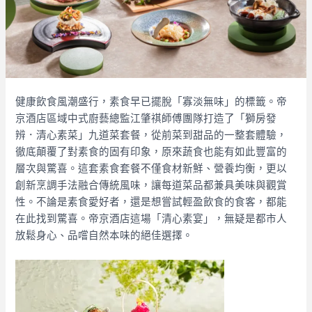
健康飲食風潮盛行，素食早已擺脫「寡淡無味」的標籤。帝
京酒店區域中式廚藝總監江肇祺師傅團隊打造了「獅房發
辨．清心素菜」九道菜套餐，從前菜到甜品的一整套體驗，
徹底顛覆了對素食的固有印象，原來蔬食也能有如此豐富的
層次與驚喜。這套素食套餐不僅食材新鮮、營養均衡，更以
創新烹調手法融合傳統風味，讓每道菜品都兼具美味與觀賞
性。不論是素食愛好者，還是想嘗試輕盈飲食的食客，都能
在此找到驚喜。帝京酒店這場「清心素宴」，無疑是都市人
放鬆身心、品嚐自然本味的絕佳選擇。