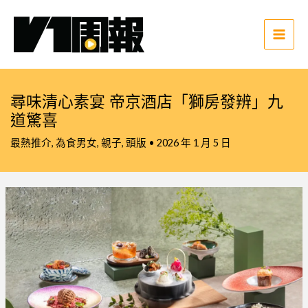
跳
至
主
Main
要
Men
內
容
尋味清心素宴 帝京酒店「獅房發辨」九
道驚喜
最熱推介
,
為食男女
,
親子
,
頭版
•
2026 年 1 月 5 日