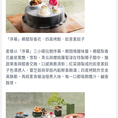
「序幕」椰醋梨香花．四喜烤麩．如意素餃子
套餐以「序幕」三小碟拉開序幕，瞬間喚醒味蕾。椰醋梨香
花最是驚艷，雪梨、青瓜與櫻桃蘿蔔浸在特製椰子醋中，酸
甜果香與醋香交融，口感爽脆清新；紅菜頭製成的如意素餃
子色澤誘人，靈芝菇與草菇內餡鮮香飽滿；四喜烤麩炸至金
黃酥脆，再經素食蠔油慢煮入味，每一口都吸飽醬汁，鹹香
醇厚。