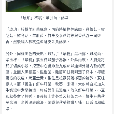
「琥珀」核桃．羊肚菌．酥盒
「琥珀」核桃羊肚菌酥盒，內餡將植物性豬肉、雞髀菇、靈
芝菇、鮮冬菇、羊肚菌、竹笙及泰蘆筍等與香菇醬一同炒
香，然後釀入核桃造型酥皮金黃酥脆，
另外，同樣出色的美點，包括了
「焰粉」黑松露．雞樅菌．
紫玉杯，
「焰粉」紫玉杯以茄子為器，外酥內軟，大廚先將
茄子切成小段，挖空中心後炸至九成熟以達到外酥內軟的質
感；並釀入黑松露、雞樅菌、雜菌和甘筍到茄子杯中，椰糠
裹覆的表皮，烤至金黃，鎖住黑松露與雞樅菌的鮮醇，惹味
誘人。而
「養生」鮮牛肝菌．秋葵．米湯，
大廚將白米加入
牛奶湯中煮至綿滑，打成蓉作為湯底，放入鮮牛肝菌、小耳
和秋葵煮至熟透，最後放上炸冬菜及紅茶果子，鮮牛肝菌秋
葵米湯，米蓉湯底綿滑，菌香與秋葵鮮嫩互補，口感溫和醇
厚。