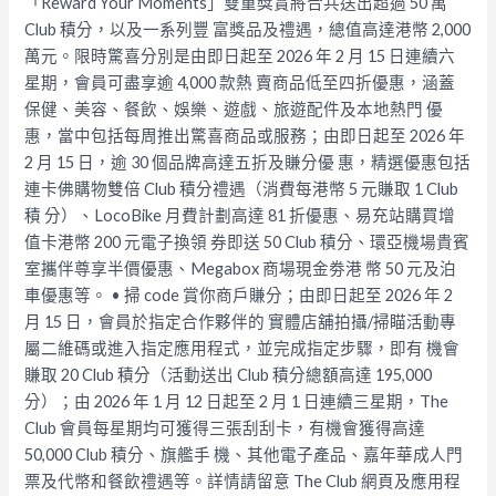
「Reward Your Moments」雙重獎賞將合共送出超過 50 萬
Club 積分，以及一系列豐 富獎品及禮遇，總值高達港幣 2,000
萬元。限時驚喜分別是由即日起至 2026 年 2 月 15 日連續六
星期，會員可盡享逾 4,000 款熱 賣商品低至四折優惠，涵蓋
保健、美容、餐飲、娛樂、遊戲、旅遊配件及本地熱門 優
惠，當中包括每周推出驚喜商品或服務；由即日起至 2026 年
2 月 15 日，逾 30 個品牌高達五折及賺分優 惠，精選優惠包括
連卡佛購物雙倍 Club 積分禮遇（消費每港幣 5 元賺取 1 Club
積 分）、LocoBike 月費計劃高達 81 折優惠、易充站購買增
值卡港幣 200 元電子換領 券即送 50 Club 積分、環亞機場貴賓
室攜伴尊享半價優惠、Megabox 商場現金劵港 幣 50 元及泊
車優惠等。 • 掃 code 賞你商戶賺分；由即日起至 2026 年 2
月 15 日，會員於指定合作夥伴的 實體店舖拍攝/掃瞄活動專
屬二維碼或進入指定應用程式，並完成指定步驟，即有 機會
賺取 20 Club 積分（活動送出 Club 積分總額高達 195,000
分）；由 2026 年 1 月 12 日起至 2 月 1 日連續三星期，The
Club 會員每星期均可獲得三張刮刮卡，有機會獲得高達
50,000 Club 積分、旗艦手 機、其他電子產品、嘉年華成人門
票及代幣和餐飲禮遇等。詳情請留意 The Club 網頁及應用程