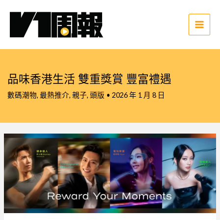
跳
至
主
Main
要
Men
內
容
品味香港生活 雙重獎賞 豐富禮遇
數碼潮物
,
最熱推介
,
親子
,
頭版
•
2026 年 1 月 8 日