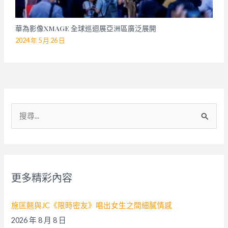
華為影像XMAGE 全球巡迴展亞洲區廣泛展開
2024 年 5 月 26 日
搜
尋
關
鍵
字
更多精彩內容
:
施匡翹與JC《限時密友》唱出女生之間細膩情感
2026 年 8 月 8 日