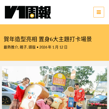
跳
至
主
Main
要
Men
內
容
賀年造型亮相 置身6大主題打卡場景
最熱推介
,
親子
,
頭版
•
2026 年 1 月 12 日