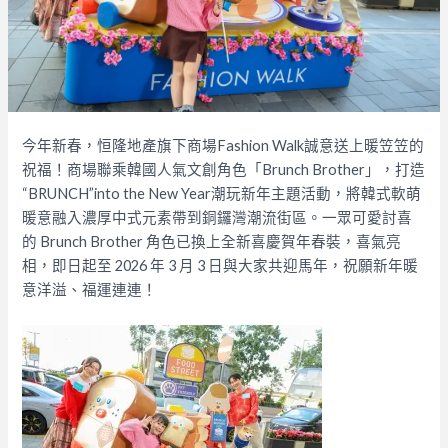
今年新春，恒隆地產旗下商場Fashion Walk誠意送上暖笠笠的
祝福！商場聯乘韓國人氣文創角色「Brunch Brother」，打造
“BRUNCH”into the New Year潮玩新年主題活動，將韓式軟萌
暖意融入濃厚中式元素帶到銅鑼灣潮流街區。一眾可愛討喜
的 Brunch Brother 角色已換上全新喜慶賀年春裝，喜氣亮
相，即日起至 2026 年 3 月 3 日與大家共迎馬年，祝願新年暖
意洋溢、福運連連！