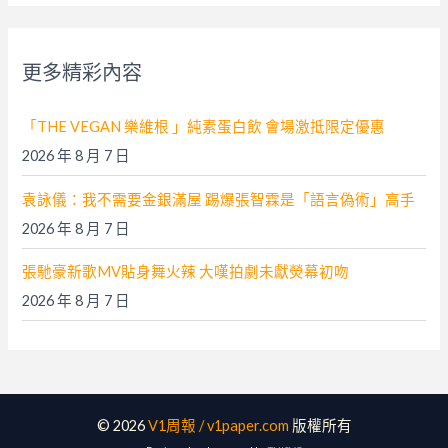
鍵
字
更多精彩內容
:
「THE VEGAN 樂維根 」純素蛋白飲 會場激抵限定優惠
2026 年 8 月 7 日
袁詠儀：我不需要金銀滿屋 踢爆張智霖是「語言偽術」高手
2026 年 8 月 7 日
張馳豪新歌MV貼身舞火辣 大嘆拍劇未獻熒幕初吻
2026 年 8 月 7 日
© 2026
V1周報 / v1paper.com
版權所有