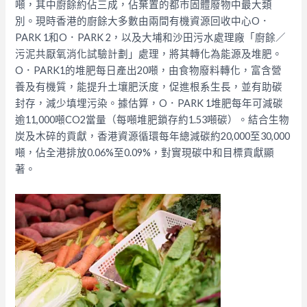
噸，其中廚餘約佔三成，佔棄置的都市固體廢物中最大類
別。現時香港的廚餘大多數由兩間有機資源回收中心O．
PARK 1和O．PARK 2，以及大埔和沙田污水處理廠「廚餘／
污泥共厭氧消化試驗計劃」處理，將其轉化為能源及堆肥。
O．PARK1的堆肥每日產出20噸，由食物廢料轉化，富含營
養及有機質，能提升土壤肥沃度，促進根系生長，並有助碳
封存，減少填埋污染。據估算，O．PARK 1堆肥每年可減碳
逾11,000噸CO
2
當量（每噸堆肥鎖存約1.53噸碳）。結合生物
炭及木碎的貢獻，香港資源循環每年總減碳約20,000至30,000
噸，佔全港排放0.06%至0.09%，對實現碳中和目標貢獻顯
著。