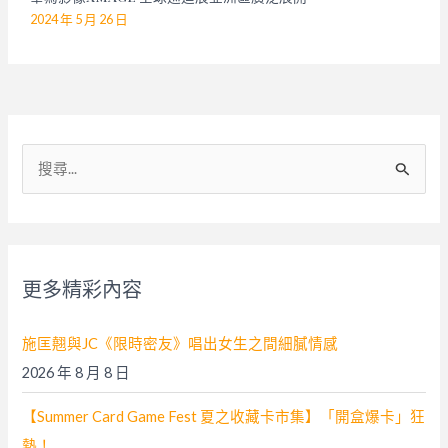
2024 年 5 月 26 日
搜
尋
關
鍵
字
更多精彩內容
:
施匡翹與JC《限時密友》唱出女生之間細膩情感
2026 年 8 月 8 日
【Summer Card Game Fest 夏之收藏卡市集】「開盒爆卡」狂
熱！