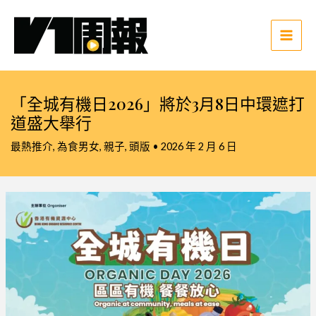
跳
至
主
Main
要
Men
內
容
「全城有機日2026」將於3月8日中環遮打
道盛大舉行
最熱推介
,
為食男女
,
親子
,
頭版
•
2026 年 2 月 6 日