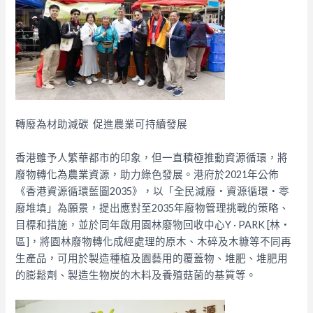
轉廢為材助減碳 促進農業可持續發展
香港雖予人繁華都市的印象，但一直積極推動資源循環，將
廢物轉化為農業資源，助力綠色發展。港府於2021年公佈
《香港資源循環藍圖2035》，以「全民減廢‧資源循環‧零
廢堆填」為願景，提出應對至2035年廢物管理挑戰的策略、
目標和措施，並於同年啟用園林廢物回收中心Y · PARK [林‧
區]，將園林廢物轉化成經處理的原木、木碎及木糠等不同再
生產品，可用於製造種植及園藝用的覆蓋物、堆肥、堆肥用
的膨鬆劑、製造生物炭的木料及養殖菇菌的基質等。